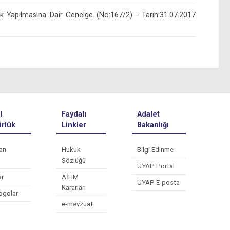
k Yapılmasına Dair Genelge (No:167/2) - Tarih:31.07.2017
l
Faydalı
Adalet
rlük
Linkler
Bakanlığı
an
Hukuk
Bilgi Edinme
Sözlüğü
UYAP Portal
ar
AİHM
UYAP E-posta
Kararları
ogolar
e-mevzuat