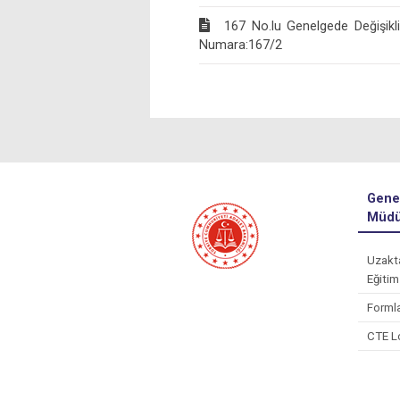
167 No.lu Genelgede Değişikli
Numara:167/2
Gene
Müdü
Uzakt
Eğitim
Forml
CTE L