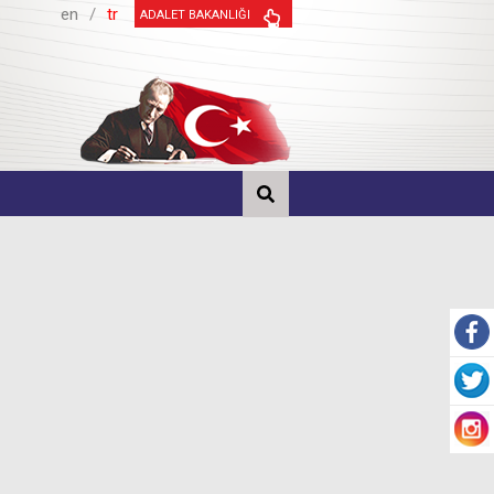
en
/
tr
ADALET BAKANLIĞI