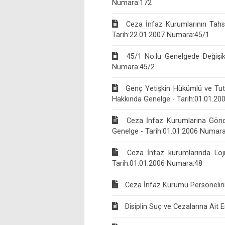
Numara:172
Ceza İnfaz Kurumlarının Tahsi
Tarih:22.01.2007 Numara:45/1
45/1 No.lu Genelgede Değişikl
Numara:45/2
Genç Yetişkin Hükümlü ve Tutuk
Hakkında Genelge - Tarih:01.01.2
Ceza İnfaz Kurumlarına Gönde
Genelge - Tarih:01.01.2006 Numar
Ceza İnfaz kurumlarında Loj
Tarih:01.01.2006 Numara:48
Ceza İnfaz Kurumu Personelini
Disiplin Suç ve Cezalarına Ait