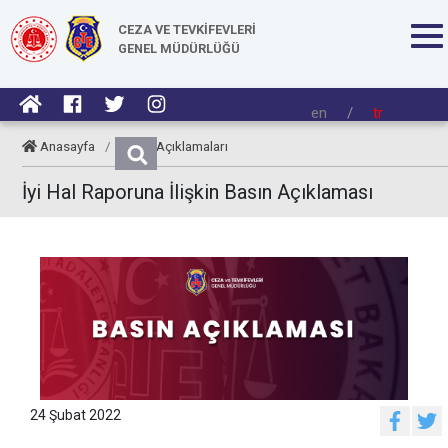
CEZA VE TEVKİFEVLERİ
GENEL MÜDÜRLÜĞÜ
en
/
tr
Anasayfa
/
Basın Açıklamaları
İyi Hal Raporuna İlişkin Basın Açıklaması
24 Şubat 2022