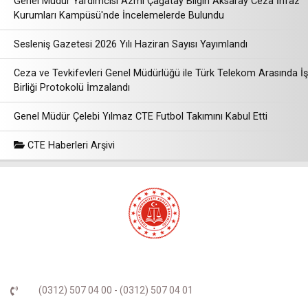
Genel Müdür Yardımcısı Azmi Çağatay Bilgin Aksaray Ceza İnfaz
Kurumları Kampüsü'nde İncelemelerde Bulundu
Sesleniş Gazetesi 2026 Yılı Haziran Sayısı Yayımlandı
Ceza ve Tevkifevleri Genel Müdürlüğü ile Türk Telekom Arasında İş
Birliği Protokolü İmzalandı
Genel Müdür Çelebi Yılmaz CTE Futbol Takımını Kabul Etti
CTE Haberleri Arşivi
(0312) 507 04 00 - (0312) 507 04 01