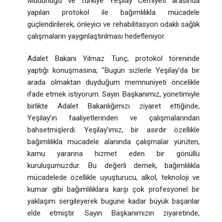
Müdürlüğü ve Türkiye Yeşilay Cemiyeti arasında
yapılan protokol ile bağımlılıkla mücadele
güçlendirilerek, önleyici ve rehabilitasyon odaklı sağlık
çalışmaların yaygınlaştırılması hedefleniyor.
Adalet Bakanı Yılmaz Tunç, protokol töreninde
yaptığı konuşmasına; “Bugün sizlerle Yeşilay’da bir
arada olmaktan duyduğum memnuniyeti öncelikle
ifade etmek istiyorum. Sayın Başkanımız, yönetimiyle
birlikte Adalet Bakanlığımızı ziyaret ettiğinde,
Yeşilay’ın faaliyetlerinden ve çalışmalarından
bahsetmişlerdi. Yeşilay’ımız, bir asırdır özellikle
bağımlılıkla mücadele alanında çalışmalar yürüten,
kamu yararına hizmet eden bir gönüllü
kuruluşumuzdur. Bu değerli dernek, bağımlılıkla
mücadelede özellikle uyuşturucu, alkol, teknoloji ve
kumar gibi bağımlılıklara karşı çok profesyonel bir
yaklaşım sergileyerek bugüne kadar büyük başarılar
elde etmiştir. Sayın Başkanımızın ziyaretinde,