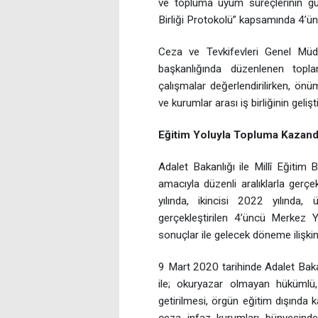
ve topluma uyum süreçlerinin gü
Birliği Protokolü” kapsamında 4’ün
Ceza ve Tevkifevleri Genel Mü
başkanlığında düzenlenen topla
çalışmalar değerlendirilirken, ön
ve kurumlar arası iş birliğinin gelişt
Eğitim Yoluyla Topluma Kazandı
Adalet Bakanlığı ile Millî Eğitim B
amacıyla düzenli aralıklarla gerçe
yılında, ikincisi 2022 yılında
gerçekleştirilen 4’üncü Merkez 
sonuçlar ile gelecek döneme ilişkin
9 Mart 2020 tarihinde Adalet Bakan
ile; okuryazar olmayan hükümlü,
getirilmesi, örgün eğitim dışında 