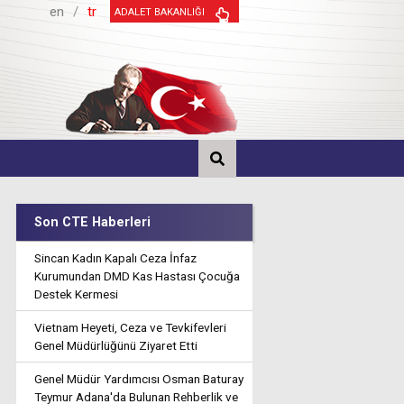
en
/
tr
ADALET BAKANLIĞI
Son CTE Haberleri
Sincan Kadın Kapalı Ceza İnfaz
Kurumundan DMD Kas Hastası Çocuğa
Destek Kermesi
Vietnam Heyeti, Ceza ve Tevkifevleri
Genel Müdürlüğünü Ziyaret Etti
Genel Müdür Yardımcısı Osman Baturay
Teymur Adana'da Bulunan Rehberlik ve