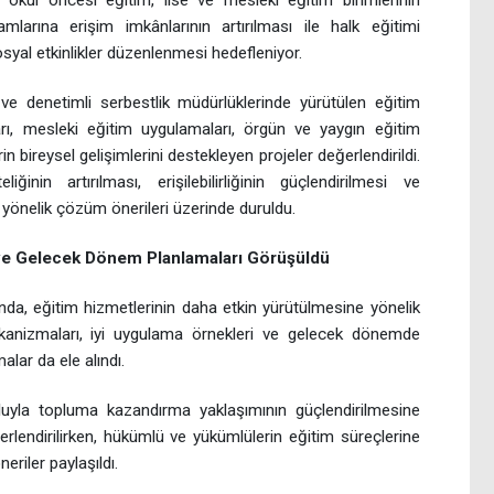
okul öncesi eğitim, lise ve mesleki eğitim birimlerinin
amlarına erişim imkânlarının artırılması ile halk eğitimi
osyal etkinlikler düzenlenmesi hedefleniyor.
ve denetimli serbestlik müdürlüklerinde yürütülen eğitim
aları, mesleki eğitim uygulamaları, örgün ve yaygın eğitim
n bireysel gelişimlerini destekleyen projeler değerlendirildi.
liğinin artırılması, erişilebilirliğinin güçlendirilmesi ve
yönelik çözüm önerileri üzerinde duruldu.
ve Gelecek Dönem Planlamaları Görüşüldü
da, eğitim hizmetlerinin daha etkin yürütülmesine yönelik
anizmaları, iyi uygulama örnekleri ve gelecek dönemde
alar da ele alındı.
oluyla topluma kazandırma yaklaşımının güçlendirilmesine
rlendirilirken, hükümlü ve yükümlülerin eğitim süreçlerine
neriler paylaşıldı.