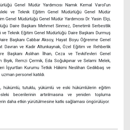
dürlüğü Genel Müdür Yardımcısı Namık Kemal Varol'un
Mesleki ve Teknik Eğitim Genel Müdürlüğü Genel Müdür
im Genel Müdürlüğü Genel Müdür Yardımcısı Dr. Yasin Elçi,
rlüğü Daire Başkanı Mehmet Sinmez, Denetimli Serbestlik
ki ve Teknik Eğitim Genel Müdürlüğü Daire Başkanı Durmuş
Daire Başkanı Cabbar Aksoy, Hayat Boyu Öğrenme Genel
t Davran ve Kadir Altunkaynak, Özel Eğitim ve Rehberlik
re Başkanı Aslıhan İlhan, Ceza ve Tevkifevleri Genel
n Bıyık, Remzi Çermik, Eda Soğukpınar ve Selami Melek,
eri İşyurtları Kurumu Tetkik Hâkimi Neslihan Gedikbaş ve
e uzman personel katıldı.
n, hükümlü, tutuklu, yükümlü ve eski hükümlülerin eğitim
mesleki becerilerinin artırılmasına ve yeniden topluma
lerin daha etkin yürütülmesine katkı sağlaması öngörülüyor.