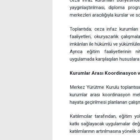
ceza infaz kurumları bünyesinde 
yaygınlaştırılması, diploma progr
merkezleri aracılığıyla kurslar ve s
Toplantıda; ceza infaz kurumları 
faaliyetleri, okuryazarlık çalışm
imkânları ile hükümlü ve yükümlüleri
Ayrıca eğitim faaliyetlerinin nite
uygulamada karşılaşılan hususlara 
Kurumlar Arası Koordinasyon 
Merkez Yürütme Kurulu toplantısın
kurumlar arası koordinasyon mek
hayata geçirilmesi planlanan çalışm
Katılımcılar tarafından, eğitim y
katkı sağlayacak uygulamalar değe
katılımlarının artırılmasına yönelik ö