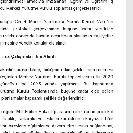
çlendirilmesi amacıyla imzalanan “Eğitim ve Öğretim İş
cü Merkez Yürütme Kurulu Toplantısı gerçekleştirildi.
dürlüğü Genel Müdür Yardımcısı Namık Kemal Varol’un
ntıda, protokol çerçevesinde bugüne kadar yürütülen
ümüzdeki dönemde hayata geçirilmesi planlanan faaliyetler
irilmesine yönelik konular ele alındı.
rma Çalışmaları Ele Alındı
akanlığı arasındaki iş birliğinin etkin şekilde sürdürülmesi
kleştirilen Merkez Yürütme Kurulu toplantılarının ilki 2020
, üçüncüsü ise 2025 yılında yapılmıştı. Bu kapsamda
Yürütme Kurulu Toplantısında, bugüne kadar elde edilen
 planlamalar kapsamlı şekilde değerlendirildi.
lığı ile Millî Eğitim Bakanlığı arasında imzalanan protokol
 tutuklu, yükümlü ve eski hükümlülerin okuryazar hâle
kalan bireylerin eğitimlerine devam etmelerinin sağlanması,