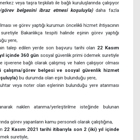
merkez veya taşra teşkilatı ile bağlı kuruluşlarında çalışıyor
/görev belgesini ibraz etmesi koşuluyla)
daha fazla
olması ve görev yaptığı kurumun öncelikli hizmet ihtiyacının
uretiyle Bakanlıkça tespiti halinde eşinin görev yaptığı
uğu yere,
n talep edilen yerde son başvuru tarihi olan
22 Kasım
 yıl içinde 360 gün
sosyal güvenlik primi ödemek suretiyle
le işverene bağlı olarak çalışmış ve halen çalışıyor olması
hli çalışma/görev belgesi ve sosyal güvenlik hizmet
şuluyla)
bu durumda olan eşin bulunduğu yere,
, muhtar veya noter olan eşlerinin bulunduğu yere atanması
narak naklen atanma/yerleştirilme isteğinde bulunan
ında görev yapanların kamu personeli olarak çalıştığına,
ın
22 Kasım 2021 tarihi itibarıyla son 2 (iki) yıl içinde
mek suretiyle,