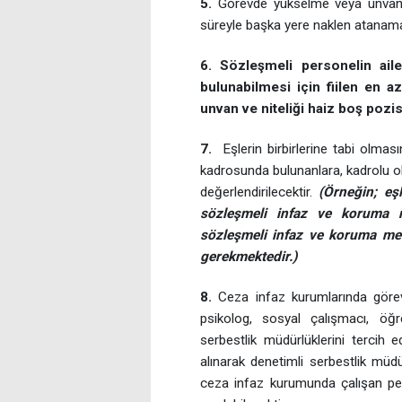
5.
Görevde yükselme veya unvan değ
süreyle başka yere naklen atanama
6. Sözleşmeli personelin aile 
bulunabilmesi için fiilen en az
unvan ve niteliği haiz boş poz
7.
Eşlerin birbirlerine tabi olmas
kadrosunda bulunanlara, kadrolu o
değerlendirilecektir.
(Örneğin; eş
sözleşmeli infaz ve koruma
sözleşmeli infaz ve koruma me
gerekmektedir.)
8.
Ceza infaz kurumlarında gör
psikolog, sosyal çalışmacı, ö
serbestlik müdürlüklerini tercih 
alınarak denetimli serbestlik müd
ceza infaz kurumunda çalışan pers