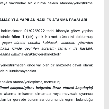
i veya yakınındaki bir kuruma naklen atanma/yerleştirilme
I AMACIYLA YAPILAN NAKLEN ATANMA ESASLARI
bakılmaksızın
01/02/2022
tarihi itibarıyla görev yapılan
risinde
fiilen 1 (bir) yıllık hizmet süresini
doldurmuş
 geçen süreler hesaba katılacak; askerlik, görevden
ksız izinde geçirilen sürelerin tamamı ile hastalık
 hesaba katılmayacaktır)
gerekmektedir.
erleştirilmeden önce var olan bir mazerete dayalı olarak
nde bulunulamayacaktır.
ak naklen atama/yerleştirme, memurun;
üncel çalışma/görev belgesini ibraz etmesi koşuluyla)
iyle atanma imkanının olmaması veya mevzuatı uyarınca
utulan bir görevde bulunması durumunda eşinin bulunduğu