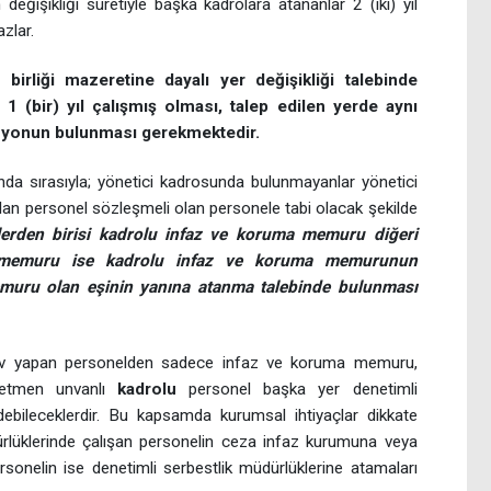
işikliği suretiyle başka kadrolara atananlar 2 (iki) yıl
zlar.
birliği mazeretine dayalı yer değişikliği talebinde
 1 (bir) yıl çalışmış olması, talep edilen yerde aynı
isyonun bulunması gerekmektedir.
ında sırasıyla; yönetici kadrosunda bulunmayanlar yönetici
lan personel sözleşmeli olan personele tabi olacak şekilde
lerden birisi kadrolu infaz ve koruma memuru diğeri
 memuru ise kadrolu infaz ve koruma memurunun
muru olan eşinin yanına atanma talebinde bulunması
ev yapan personelden sadece infaz ve koruma memuru,
ğretmen unvanlı
kadrolu
personel başka yer denetimli
edebileceklerdir. Bu kapsamda kurumsal ihtiyaçlar dikkate
ürlüklerinde çalışan personelin ceza infaz kurumuna veya
onelin ise denetimli serbestlik müdürlüklerine atamaları