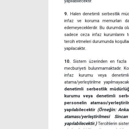
yapılabilecektir.
9.
Halen denetimli serbestlik müdü
infaz ve koruma memurları da b
edemeyeceklerdir. Bu durumda olan
sadece ceza infaz kurumlarını ter
tercih etmeleri durumunda koşullar
yapılacaktır.
10.
Sistem üzerinden en fazla be
mecburiyeti bulunmamaktadır. Ko
infaz kurumu veya denetimli
atama/yerleştirilme yapılmayacak
denetimli serbestlik müdürlü
kurumu veya denetimli serb
personelin ataması/yerleştir
yapılabilecektir
(Örneğin: Anka
ataması/yerleştirilmesi Si
yapılabilecektir.)
Tercihlerin siste