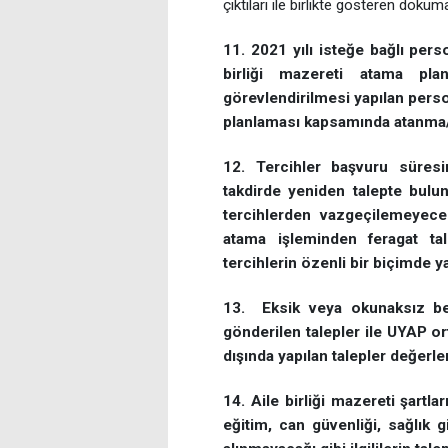
çıktıları ile birlikte gösteren dokü
11. 2021 yılı isteğe bağlı pers
birliği mazereti atama plan
görevlendirilmesi yapılan perso
planlaması kapsamında atanma/y
12. Tercihler başvuru süresi
takdirde yeniden talepte bulun
tercihlerden vazgeçilemeyece
atama işleminden feragat tale
tercihlerin özenli bir biçimde
13. Eksik veya okunaksız belg
gönderilen talepler ile UYAP o
dışında yapılan talepler değerl
14. Aile birliği mazereti şartla
eğitim, can güvenliği, sağlık g