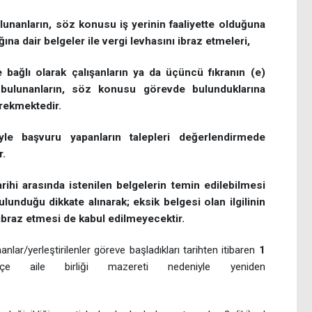
ulunanların, söz konusu iş yerinin faaliyette olduğuna
ğına dair belgeler ile vergi levhasını ibraz etmeleri,
e bağlı olarak çalışanların ya da üçüncü fıkranın (e)
 bulunanların, söz konusu görevde bulunduklarına
erekmektedir.
le başvuru yapanların talepleri değerlendirmede
r.
tarihi arasında istenilen belgelerin temin edilebilmesi
ulunduğu dikkate alınarak; eksik belgesi olan ilgilinin
braz etmesi de kabul edilmeyecektir.
anlar/yerleştirilenler göreve başladıkları tarihten itibaren
1
çe aile birliği mazereti nedeniyle yeniden