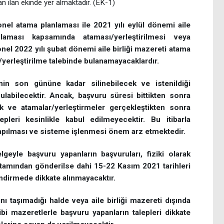
man ilan ekinde yer almaktadır. (EK-1)
onel atama planlaması ile 2021 yılı eylül dönemi aile
laması kapsamında ataması/yerleştirilmesi veya
nel 2022 yılı şubat dönemi aile birliği mazereti atama
erleştirilme talebinde bulanamayacaklardır.
nin son gününe kadar silinebilecek ve istenildiği
ulabilecektir. Ancak, başvuru süresi bittikten sonra
k ve atamalar/yerleştirmeler gerçekleştikten sonra
pleri kesinlikle kabul edilmeyecektir. Bu itibarla
 yapılması ve sisteme işlenmesi önem arz etmektedir.
eyle başvuru yapanların başvuruları, fiziki olarak
rtamından gönderilse dahi 15-22 Kasım 2021 tarihleri
endirmede dikkate alınmayacaktır.
rını taşımadığı halde veya aile birliği mazereti dışında
ibi mazeretlerle başvuru yapanların talepleri dikkate