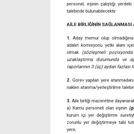
personel, eşinin çalıştığı yerdek
talebinde bulunabilecektir.
AİLE BİRLİĞİNİN SAĞLANMAS
1.
Aday memur olup olmadığına 
adalet komisyonu yetki alanı içe
olmak
(sözleşmeli pozisyonda
uzaklaştırma durumunda ve aylı
raporlarının 3 (üç) aydan fazlası
2.
Görev yapılan yere atanmadan/y
naklen atanma/yerleştirilme talebi
3.
Aile birliği mazeretine dayanar
a) Kamu personeli olan eşinin
(g
kurum içi yer değiştirme suret
zorunlu yer değiştirmeye tabi t
yere,