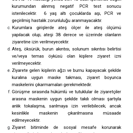
kurumundan alınmış negatif PCR test sonucu
istenilecektir. 6 yaş altı çocuklarda aşı, PCR ve
geçirilmiş hastalık zorunluluğu aranmayacaktır.
Kurumlara girişlerde ateş ölçer ile ateş ölçümü
yapılacak olup; ateşi 38 derece ve üzerinde olanların
ziyaretine izin verilmeyecektir.
Ateş, öksürük, burun akıntısı, solunum sıkıntısı belirtisi
ve/veya temas öyküsü olan kişilere ziyaret izni
verilmeyecektir.
Ziyarete gelen kişilerin ağzı ve burnu kapayacak şekilde
kuralına uygun maske takması, ziyaret boyunca
maskelerini çıkarmamaları gerekmektedir.
Görüşme sırasında hükümlü ve tutuklular ile ziyaretçiler
arasına maskenin uygun şekilde takılı olması şartıyla
anlık tokalaşma, sarılmaya izin verilebilecek; ancak
kesinlikle maskenin çıkarılmasına müsaade
edilmeyecektir.
Ziyaret bitiminde de sosyal mesafe korunarak