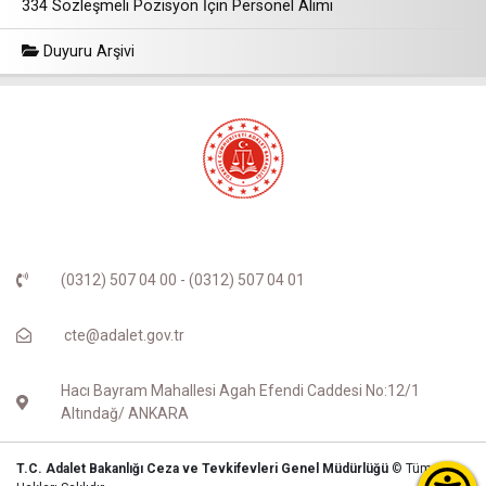
334 Sözleşmeli Pozisyon İçin Personel Alımı
Duyuru Arşivi
(0312) 507 04 00 - (0312) 507 04 01
cte@adalet.gov.tr
Hacı Bayram Mahallesi Agah Efendi Caddesi No:12/1
Altındağ/ ANKARA
T.C. Adalet Bakanlığı Ceza ve Tevkifevleri Genel Müdürlüğü
© Tüm