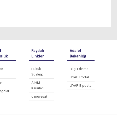
l
Faydalı
Adalet
rlük
Linkler
Bakanlığı
an
Hukuk
Bilgi Edinme
Sözlüğü
UYAP Portal
ar
AİHM
UYAP E-posta
Kararları
ogolar
e-mevzuat