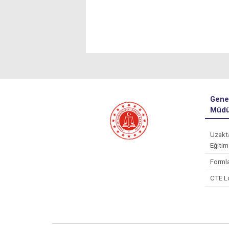
Gene
Müdü
Uzakt
Eğitim
Forml
CTE L