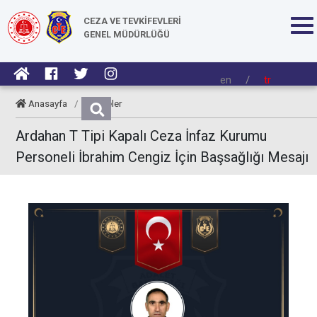
CEZA VE TEVKİFEVLERİ
GENEL MÜDÜRLÜĞÜ
en
/
tr
Anasayfa
/
Taziyeler
Ardahan T Tipi Kapalı Ceza İnfaz Kurumu
Personeli İbrahim Cengiz İçin Başsağlığı Mesajı