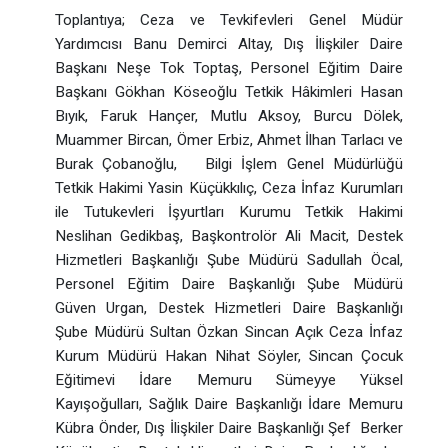
Toplantıya; Ceza ve Tevkifevleri Genel Müdür
Yardımcısı Banu Demirci Altay, Dış İlişkiler Daire
Başkanı Neşe Tok Toptaş, Personel Eğitim Daire
Başkanı Gökhan Köseoğlu Tetkik Hâkimleri Hasan
Bıyık, Faruk Hançer, Mutlu Aksoy, Burcu Dölek,
Muammer Bircan, Ömer Erbiz, Ahmet İlhan Tarlacı ve
Burak Çobanoğlu, Bilgi İşlem Genel Müdürlüğü
Tetkik Hakimi Yasin Küçükkılıç, Ceza İnfaz Kurumları
ile Tutukevleri İşyurtları Kurumu Tetkik Hakimi
Neslihan Gedikbaş, Başkontrolör Ali Macit, Destek
Hizmetleri Başkanlığı Şube Müdürü Sadullah Öcal,
Personel Eğitim Daire Başkanlığı Şube Müdürü
Güven Urgan, Destek Hizmetleri Daire Başkanlığı
Şube Müdürü Sultan Özkan Sincan Açık Ceza İnfaz
Kurum Müdürü Hakan Nihat Söyler, Sincan Çocuk
Eğitimevi İdare Memuru Sümeyye Yüksel
Kayışoğulları, Sağlık Daire Başkanlığı İdare Memuru
Kübra Önder, Dış İlişkiler Daire Başkanlığı Şef Berker