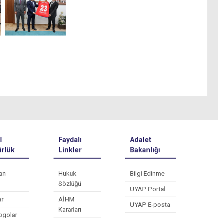
l
Faydalı
Adalet
rlük
Linkler
Bakanlığı
an
Hukuk
Bilgi Edinme
Sözlüğü
UYAP Portal
ar
AİHM
UYAP E-posta
Kararları
ogolar