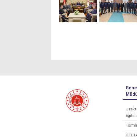
Gene
Müdü
Uzakt
Eğitim
Forml
CTE L