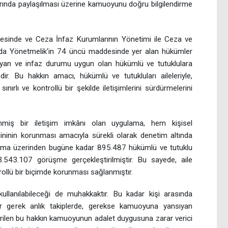
rında paylaşılması üzerine kamuoyunu doğru bilgilendirme
esinde ve Ceza İnfaz Kurumlarının Yönetimi ile Ceza ve
kında Yönetmelik'in 74 üncü maddesinde yer alan hükümler
ayan ve infaz durumu uygun olan hükümlü ve tutuklulara
dir. Bu hakkın amacı, hükümlü ve tutukluları aileleriyle,
sınırlı ve kontrollü bir şekilde iletişimlerini sürdürmelerini
lenmiş bir iletişim imkânı olan uygulama, hem kişisel
ninin korunması amacıyla sürekli olarak denetim altında
ama üzerinden bugüne kadar 895.487 hükümlü ve tutuklu
3.543.107 görüşme gerçekleştirilmiştir.
Bu sayede, aile
ntrollü bir biçimde korunması sağlanmıştır.
ullanılabileceği de muhakkaktır. Bu kadar kişi arasında
r gerek anlık takiplerde, gerekse kamuoyuna yansıyan
erilen bu hakkın kamuoyunun adalet duygusuna zarar verici