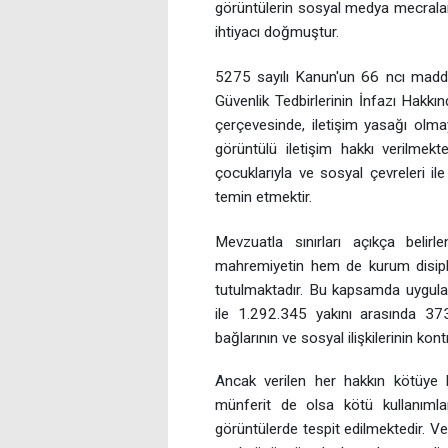
görüntülerin sosyal medya mecrala
ihtiyacı doğmuştur.
5275 sayılı Kanun'un 66 ncı madd
Güvenlik Tedbirlerinin İnfazı Hak
çerçevesinde, iletişim yasağı olm
görüntülü iletişim hakkı verilmekte
çocuklarıyla ve sosyal çevreleri ile 
temin etmektir.
Mevzuatla sınırları açıkça belir
mahremiyetin hem de kurum disipli
tutulmaktadır. Bu kapsamda uygul
ile 1.292.345 yakını arasında 37
bağlarının ve sosyal ilişkilerinin ko
Ancak verilen her hakkın kötüye k
münferit de olsa kötü kullanımla
görüntülerde tespit edilmektedir. V