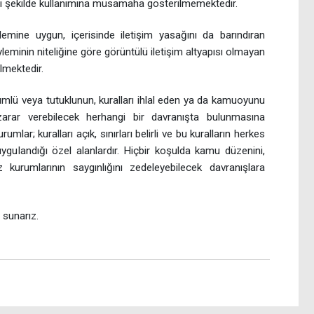
ci şekilde kullanımına müsamaha gösterilmemektedir.
ylemine uygun, içerisinde iletişim yasağını da barındıran
eyleminin niteliğine göre görüntülü iletişim altyapısı olmayan
lmektedir.
mlü veya tutuklunun, kuralları ihlal eden ya da kamuoyunu
zarar verebilecek herhangi bir davranışta bulunmasına
umlar; kuralları açık, sınırları belirli ve bu kuralların herkes
 uygulandığı özel alanlardır. Hiçbir koşulda kamu düzenini,
 kurumlarının saygınlığını zedeleyebilecek davranışlara
 sunarız.