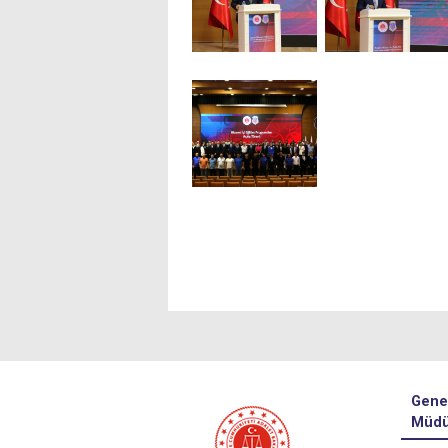
Gene
Müdü