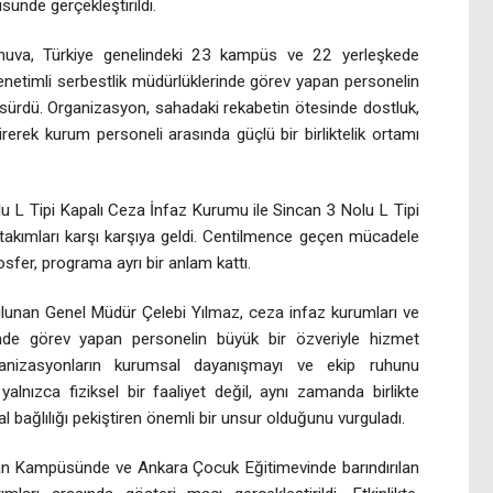
nde gerçekleştirildi.
nuva, Türkiye genelindeki 23 kampüs ve 22 yerleşkede
enetimli serbestlik müdürlüklerinde görev yapan personelin
a sürdü. Organizasyon, sahadaki rekabetin ötesinde dostluk,
erek kurum personeli arasında güçlü bir birliktelik ortamı
 L Tipi Kapalı Ceza İnfaz Kurumu ile Sincan 3 Nolu L Tipi
akımları karşı karşıya geldi. Centilmence geçen mücadele
sfer, programa ayrı bir anlam kattı.
unan Genel Müdür Çelebi Yılmaz, ceza infaz kurumları ve
rinde görev yapan personelin büyük bir özveriyle hizmet
rganizasyonların kurumsal dayanışmayı ve ekip ruhunu
 yalnızca fiziksel bir faaliyet değil, aynı zamanda birlikte
 bağlılığı pekiştiren önemli bir unsur olduğunu vurguladı.
n Kampüsünde ve Ankara Çocuk Eğitimevinde barındırılan