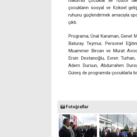
hükümlü çocuklar ile futbol takım
çocukların sosyal ve fiziksel gel
ruhunu güçlendirmek amacıyla spor
çıktı.
Programa; Ünal Karaman, Genel Mü
Baturay Teymur, Personel Eğiti
Muammer Bircan ve Murat Avcıoğl
Ersin Destanoğlu, Evren Turhan
Adem Dursun, Abdurrahim Dursun
Güneş de programda çocuklarla bir
Fotoğraflar