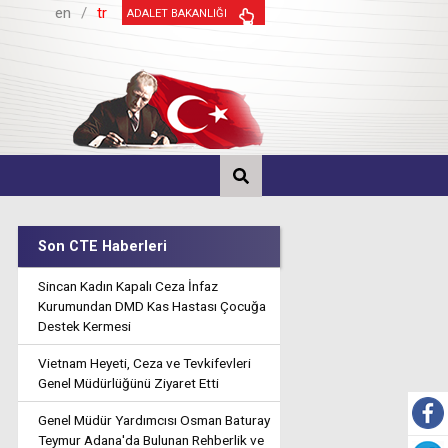
en
/
tr
ADALET BAKANLIĞI
Son CTE Haberleri
Sincan Kadın Kapalı Ceza İnfaz
Kurumundan DMD Kas Hastası Çocuğa
Destek Kermesi
Vietnam Heyeti, Ceza ve Tevkifevleri
Genel Müdürlüğünü Ziyaret Etti
Genel Müdür Yardımcısı Osman Baturay
Teymur Adana'da Bulunan Rehberlik ve