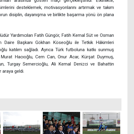
ları arasında gösteri maçı gerçekleştirildi. Etkinlikte,
işimlerini desteklemek, motivasyonlarını artırmak ve takım
un disiplin, dayanışma ve birlikte başarma yönü ön plana
dür Yardımcıları Fatih Güngör, Fatih Kemal Süt ve Osman
m Daire Başkanı Gökhan Köseoğlu ile Tetkik Hâkimleri
u katılım sağladı. Ayrıca Türk futboluna katkı sunmuş
, Murat Hacıoğlu, Cem Can, Onur Acar, Kürşat Duymuş,
, Turgay Semercioğlu, Ali Kemal Denizci ve Bahattin
 araya geldi.