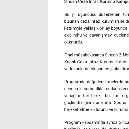
Sincan Ceza İnfaz Kurumu Kampüsü
Bu yıl üçüncüsü düzenlenen tur
bulunan ceza infaz kurumları ile d
katılımıyla yaklaşık bir ay boyunc
ekip ruhu ve dayanışmayı güçlendir
oluşturdu.
Final müsabakasında Sincan 2 Nolu
Kapalı Ceza İnfaz Kurumu futbol t
ve tribünlerde oluşan coşkulu atmo
Programda değerlendirmelerde bul
denetimli serbestlik müdürlükle
verdiğini belirterek, bu tür o
güçlendirdiğini ifade etti. Sporun
hareket etme kültürünü ve kurumsal
Program kapsamında ayrıca Sinca