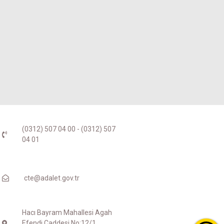
(0312) 507 04 00 - (0312) 507
04 01
cte@adalet.gov.tr
Hacı Bayram Mahallesi Agah
Efendi Caddesi No:12/1