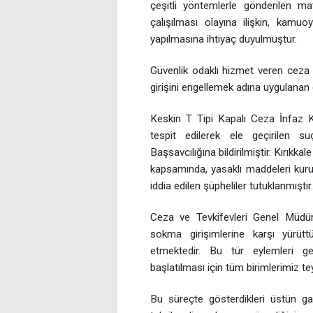
çeşitli yöntemlerle gönderilen ma
çalışılması olayına ilişkin, kamu
yapılmasına ihtiyaç duyulmuştur.
Güvenlik odaklı hizmet veren ceza
girişini engellemek adına uygulanan ö
Keskin T Tipi Kapalı Ceza İnfaz K
tespit edilerek ele geçirilen s
Başsavcılığına bildirilmiştir. Kırık
kapsamında, yasaklı maddeleri kur
iddia edilen şüpheliler tutuklanmıştır.
Ceza ve Tevkifevleri Genel Müdür
sokma girişimlerine karşı yürüt
etmektedir. Bu tür eylemleri ger
başlatılması için tüm birimlerimiz te
Bu süreçte gösterdikleri üstün gayr