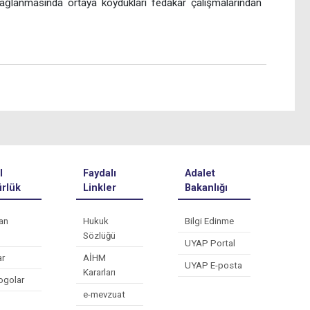
 sağlanmasında ortaya koydukları fedakâr çalışmalarından
l
Faydalı
Adalet
rlük
Linkler
Bakanlığı
an
Hukuk
Bilgi Edinme
Sözlüğü
UYAP Portal
ar
AİHM
UYAP E-posta
Kararları
ogolar
e-mevzuat