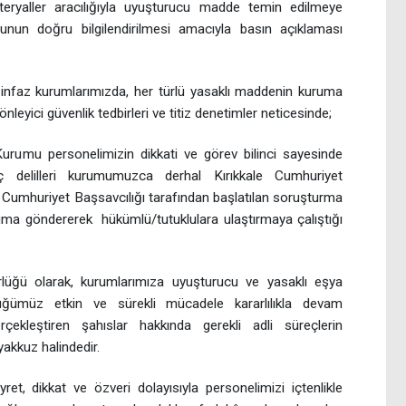
teryaller aracılığıyla uyuşturucu madde temin edilmeye
oyunun doğru bilgilendirilmesi amacıyla basın açıklaması
 infaz kurumlarımızda, her türlü yasaklı maddenin kuruma
nleyici güvenlik tedbirleri ve titiz denetimler neticesinde;
urumu personelimizin dikkati ve görev bilinci sayesinde
uç delilleri kurumumuzca derhal Kırıkkale Cumhuriyet
kale Cumhuriyet Başsavcılığı tarafından başlatılan soruşturma
uma göndererek hükümlü/tutuklulara ulaştırmaya çalıştığı
lüğü olarak, kurumlarımıza uyuşturucu ve yasaklı eşya
tüğümüz etkin ve sürekli mücadele kararlılıkla devam
çekleştiren şahıslar hakkında gerekli adli süreçlerin
yakkuz halindedir.
et, dikkat ve özveri dolayısıyla personelimizi içtenlikle