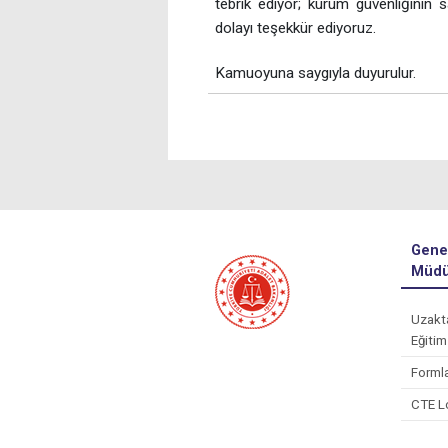
tebrik ediyor; kurum güvenliğinin
dolayı teşekkür ediyoruz.
Kamuoyuna saygıyla duyurulur.
Gene
Müdü
Uzakt
Eğitim
Forml
CTE L