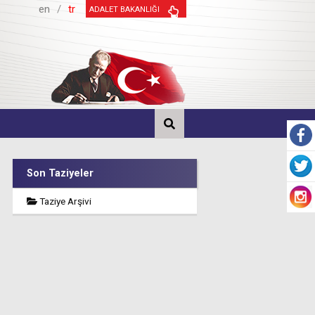
en
/
tr
ADALET BAKANLIĞI
Son Taziyeler
Taziye Arşivi