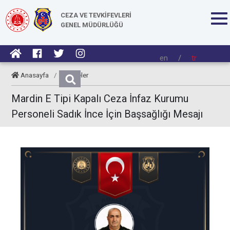
CEZA VE TEVKİFEVLERİ
GENEL MÜDÜRLÜĞÜ
en
/
tr
Anasayfa
/
Taziyeler
Mardin E Tipi Kapalı Ceza İnfaz Kurumu
Personeli Sadık İnce İçin Başsağlığı Mesajı