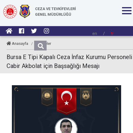
CEZA VE TEVKİFEVLERİ
GENEL MÜDÜRLÜĞÜ
en
/
tr
Anasayfa
/
Taziyeler
Bursa E Tipi Kapalı Ceza İnfaz Kurumu Personeli
Cabir Akbolat için Başsağlığı Mesajı