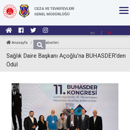
CEZA VE TEVKİFEVLERİ
GENEL MÜDÜRLÜĞÜ
en
/
tr
Anasayfa
/
CTE Haberleri
Sağlık Daire Başkanı Açoğlu’na BUHASDER’den
Ödül