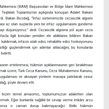
ye Mahkemesi (BAM) Başsavcıları ve Bölge İdare Mahkemesi
ı Teşkilatı Toplantısı'nın açılışında konuşan Adalet Bakanı
i. Bakan Bozdağ, “İnfaz sistemimizde cezasızlık algısını
ası az olan suçlarda yeni bir infaz uygulamasını gündeme
ayı düşünüyoruz.” dedi. Cezasızlık algısına yol açan ceza
zla ilgili konuları yeniden ele aldıklarını bildiren Bakan
kaldırmak, infazın ıslah edici, rehabilite edici fonksiyonunu
liği güçlendirmek için adımlar atılacağını, bu konularda
belirtti.
sının ertelenmesi, hükmün açıklanmasının geri bırakılması
 olmak üzere, Türk Ceza Kanunu, Ceza Muhakemesi Kanunu,
uygulaması ve aksayan yönlerin masaya yatırılarak cesur
zdağ, şöyle devam etti:
en bizim temel amacımız, toplumumuzun adaletten olan
vermek. Eğer bunlarda sağlıklı bir cevap verme imkânı arzu
miyorsa o zaman durup bakmayacağız. Belki hükmün