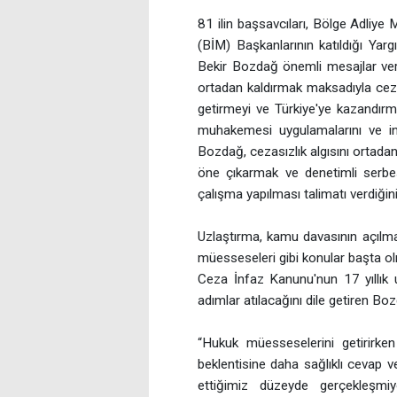
81 ilin başsavcıları, Bölge Adli
(BİM) Başkanlarının katıldığı Yarg
Bekir Bozdağ önemli mesajlar verd
ortadan kaldırmak maksadıyla cez
getirmeyi ve Türkiye'ye kazandırm
muhakemesi uygulamalarını ve infa
Bozdağ, cezasızlık algısını ortadan 
öne çıkarmak ve denetimli serbest
çalışma yapılması talimatı verdiğini 
Uzlaştırma, kamu davasının açılma
müesseseleri gibi konular başta
Ceza İnfaz Kanunu'nun 17 yıllık 
adımlar atılacağını dile getiren Bo
“Hukuk müesseselerini getirirk
beklentisine daha sağlıklı cevap 
ettiğimiz düzeyde gerçekleş