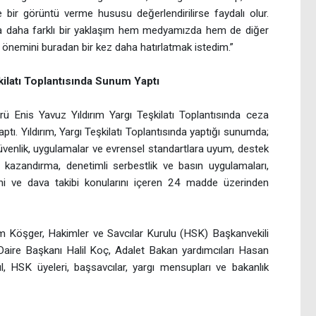
 bir görüntü verme hususu değerlendirilirse faydalı olur.
 daha farklı bir yaklaşım hem medyamızda hem de diğer
 önemini buradan bir kez daha hatırlatmak istedim.”
kilatı Toplantısında Sunum Yaptı
ü Enis Yavuz Yıldırım Yargı Teşkilatı Toplantısında ceza
ptı. Yıldırım, Yargı Teşkilatı Toplantısında yaptığı sunumda;
üvenlik, uygulamalar ve evrensel standartlara uyum, destek
a kazandırma, denetimli serbestlik ve basın uygulamaları,
lini ve dava takibi konularını içeren 24 madde üzerinden
m Köşger, Hakimler ve Savcılar Kurulu (HSK) Başkanvekili
Daire Başkanı Halil Koç, Adalet Bakan yardımcıları Hasan
, HSK üyeleri, başsavcılar, yargı mensupları ve bakanlık