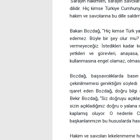
'Sarayın hakimleri, sarayın savcıları
dilidir. Hiç kimse Türkiye Cumhuriye
hakim ve savcılarına bu dille saldır
Bakan Bozdağ, “Hiç kimse Türk yar
edemez. Böyle bir şey olur mu? 
vermeyeceğiz. İstedikleri kadar k
yetkileri ve görevleri, anayas
kullanmasına engel olamaz, olması
Bozdağ, başsavcılıklarda basın
çekinilmemesi gerektiğini söyledi
işaret eden Bozdağ, doğru bilgi aç
Bekir Bozdağ, “Siz doğruyu açıkla
sizin açıkladığınız doğru o yalana
kaplamış oluyor. O nedenle Cum
başkanlarımızın bu hususlarda hassa
Hakim ve savcıları lekelenmeme ha