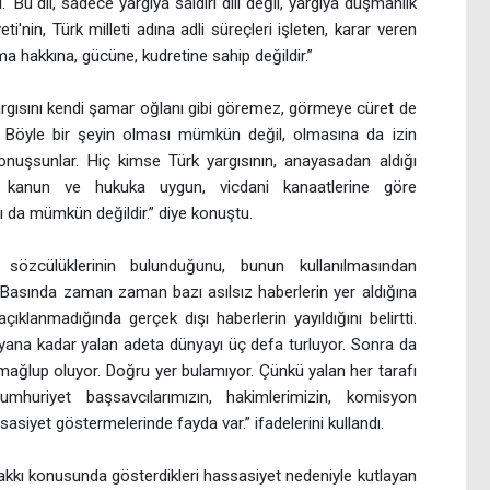
.' Bu dil, sadece yargıya saldırı dili değil, yargıya düşmanlık
ti'nin, Türk milleti adına adli süreçleri işleten, karar veren
ma hakkına, gücüne, kudretine sahip değildir.”
gısını kendi şamar oğlanı gibi göremez, görmeye cüret de
Böyle bir şeyin olması mümkün değil, olmasına da izin
onuşsunlar. Hiç kimse Türk yargısının, anayasadan aldığı
a, kanun ve hukuka uygun, vicdani kanaatlerine göre
 da mümkün değildir.” diye konuştu.
 sözcülüklerinin bulunduğunu, bunun kullanılmasından
. Basında zaman zaman bazı asılsız haberlerin yer aldığına
ıklanmadığında gerçek dışı haberlerin yayıldığını belirtti.
yana kadar yalan adeta dünyayı üç defa turluyor. Sonra da
 mağlup oluyor. Doğru yer bulamıyor. Çünkü yalan her tarafı
huriyet başsavcılarımızın, hakimlerimizin, komisyon
siyet göstermelerinde fayda var.” ifadelerini kullandı.
kkı konusunda gösterdikleri hassasiyet nedeniyle kutlayan