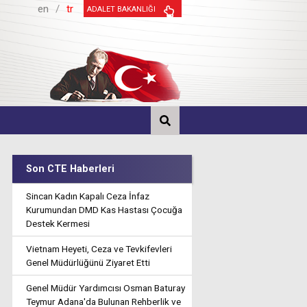
en
/
tr
ADALET BAKANLIĞI
Son CTE Haberleri
Sincan Kadın Kapalı Ceza İnfaz
Kurumundan DMD Kas Hastası Çocuğa
Destek Kermesi
Vietnam Heyeti, Ceza ve Tevkifevleri
Genel Müdürlüğünü Ziyaret Etti
Genel Müdür Yardımcısı Osman Baturay
Teymur Adana'da Bulunan Rehberlik ve