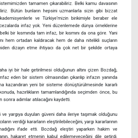
 sistemimizden tamamen çıkarabiliriz. Belki kamu davasının
liriz. Bütün bunların hepsini uzmanlarla sizin gibi bizzat
kademisyenlerle ve Türkiye'mizin birikimiyle beraber ele
cezalarda infaz yok. Yeni düzenlemede dünya örneklerine
belki bir kısmında tam infaz, bir kısmını da ona göre. Yani
sını hem ortadan kaldıracak hem de daha nitelikli suçların
niden dizayn etme ihtiyacı da çok net bir şekilde ortaya
aha iyi bir hale getirilmesi olduğunun altını çizen Bozdağ,
infaz eden bir sistem olmasından çıkarılıp infazın yanında
uma kazandıran yeni bir sisteme dönüştürülmesinde kararlı
u konuda, hazırlıkların tamamlandığında seçimden önce, bu
onra adımlar atılacağını kaydetti.
 ve yargıya duyulan güveni daha ileriye taşımak olduğunu
arın verdiği kararların eleştirilebileceğini, yargı kararlarının
lmadığını ifade etti. Bozdağ eleştiri yaparken hakim ve
nın, hakaret etmenin kabul edilemeyeceğini dile getirdi.