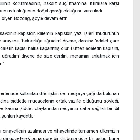
nın korunmasının, haksız suç ithamına, iftiralara karşı
kun üstünlüğünün doğal gereği olduğunu vurguladı.
ır.” diyen Bozdağ, şöyle devam etti:
 savcının kapısıdır, kalemin kapısıdır, yazı işleri müdürünün
ak arayana, 'haksızlığa uğradım' diyene, derdine 'adalet çare
aletin kapısı halka kapanmış olur. Lütfen adaletin kapısını,
a uğradım' diyene de size derdini, meramını anlatmak için
n.”
erlerinde kullanılan dile ilişkin de medyaya çağrıda bulunan
adına şiddetle mücadelenin ortak vazife olduğunu söyledi.
e kadına şiddet olaylarında medyanın daha sağlıklı bir dil
şunları kaydetti:
rşı cinayetlerin azalması ve nihayetinde tamamen ülkemizin
da gözeterek buna göre bir dil, buna göre bir üslup, buna