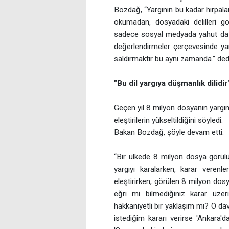
Bozdağ, “Yargının bu kadar hırpala
okumadan, dosyadaki delilleri 
sadece sosyal medyada yahut da ga
değerlendirmeler çerçevesinde yar
saldırmaktır bu aynı zamanda.” ded
"Bu dil yargıya düşmanlık dilidir
Geçen yıl 8 milyon dosyanın yargın
eleştirilerin yükseltildiğini söyledi.
Bakan Bozdağ, şöyle devam etti:
“Bir ülkede 8 milyon dosya görülü
yargıyı karalarken, karar verenle
eleştirirken, görülen 8 milyon do
eğri mi bilmediğiniz karar üzer
hakkaniyetli bir yaklaşım mı? O dava
istediğim kararı verirse 'Ankara'd