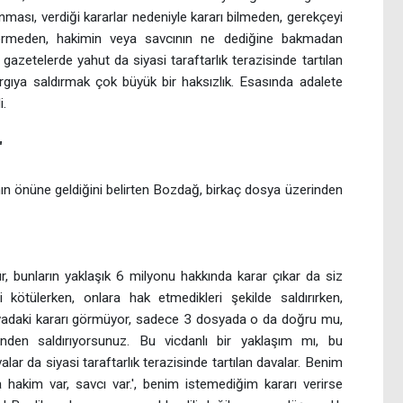
nması, verdiği kararlar nedeniyle kararı bilmeden, gerekçeyi
görmeden, hakimin veya savcının ne dediğine bakmadan
zetelerde yahut da siyasi taraftarlık terazisinde tartılan
gıya saldırmak çok büyük bir haksızlık. Esasında adalete
i.
"
ın önüne geldiğini belirten Bozdağ, birkaç dosya üzerinden
r, bunların yaklaşık 6 milyonu hakkında karar çıkar da siz
ri kötülerken, onlara hak etmedikleri şekilde saldırırken,
syadaki kararı görmüyor, sadece 3 dosyada o da doğru mu,
inden saldırıyorsunuz. Bu vicdanlı bir yaklaşım mı, bu
lar da siyasi taraftarlık terazisinde tartılan davalar. Benim
a hakim var, savcı var.', benim istemediğim kararı verirse