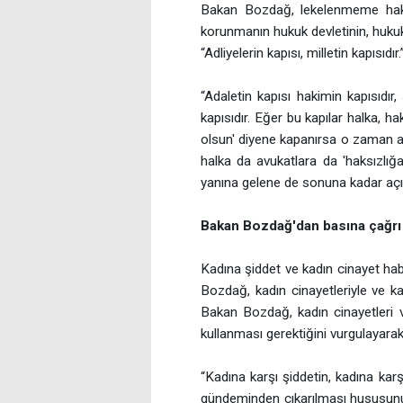
Bakan Bozdağ, lekelenmeme hakkı
korunmanın hukuk devletinin, huku
“Adliyelerin kapısı, milletin kapısıd
“Adaletin kapısı hakimin kapısıdır,
kapısıdır. Eğer bu kapılar halka, h
olsun' diyene kapanırsa o zaman ad
halka da avukatlara da 'haksızlığ
yanına gelene de sonuna kadar açı
Bakan Bozdağ'dan basına çağrı
Kadına şiddet ve kadın cinayet hab
Bozdağ, kadın cinayetleriyle ve k
Bakan Bozdağ, kadın cinayetleri v
kullanması gerektiğini vurgulayarak 
“Kadına karşı şiddetin, kadına ka
gündeminden çıkarılması hususunu 