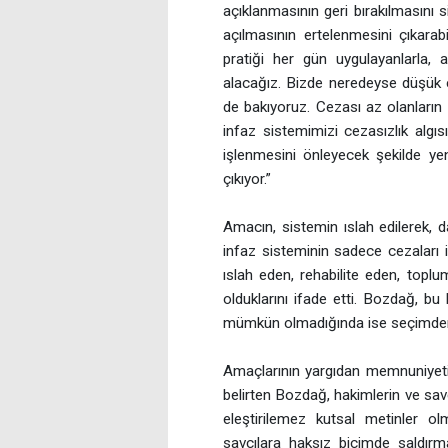
açıklanmasının geri bırakılmasını
açılmasının ertelenmesini çıkarabi
pratiği her gün uygulayanlarla, a
alacağız. Bizde neredeyse düşük 
de bakıyoruz. Cezası az olanların 
infaz sistemimizi cezasızlık algı
işlenmesini önleyecek şekilde ye
çıkıyor.”
Amacın, sistemin ıslah edilerek, d
infaz sisteminin sadece cezaları 
ıslah eden, rehabilite eden, topl
olduklarını ifade etti. Bozdağ, b
mümkün olmadığında ise seçimden s
Amaçlarının yargıdan memnuniyeti
belirten Bozdağ, hakimlerin ve savcıl
eleştirilemez kutsal metinler o
savcılara haksız biçimde saldırma