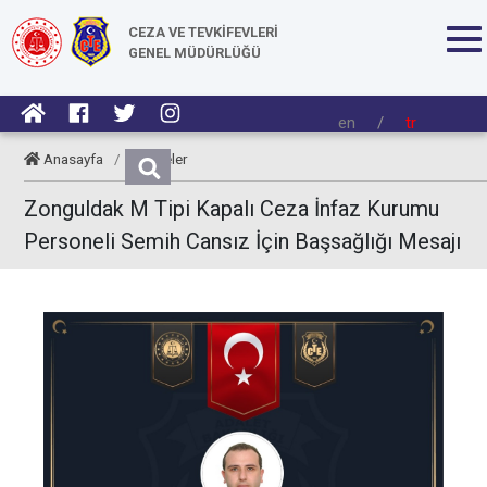
CEZA VE TEVKİFEVLERİ
GENEL MÜDÜRLÜĞÜ
en
/
tr
Anasayfa
/
Taziyeler
Zonguldak M Tipi Kapalı Ceza İnfaz Kurumu
Personeli Semih Cansız İçin Başsağlığı Mesajı