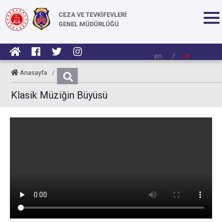
CEZA VE TEVKİFEVLERİ
GENEL MÜDÜRLÜĞÜ
en
/
tr
Anasayfa
/
Klasik Müziğin Büyüsü