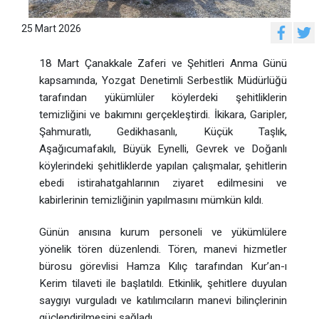
25 Mart 2026
18 Mart Çanakkale Zaferi ve Şehitleri Anma Günü
kapsamında, Yozgat Denetimli Serbestlik Müdürlüğü
tarafından yükümlüler köylerdeki şehitliklerin
temizliğini ve bakımını gerçekleştirdi. İkikara, Garipler,
Şahmuratlı, Gedikhasanlı, Küçük Taşlık,
Aşağıcumafakılı, Büyük Eynelli, Gevrek ve Doğanlı
köylerindeki şehitliklerde yapılan çalışmalar, şehitlerin
ebedi istirahatgahlarının ziyaret edilmesini ve
kabirlerinin temizliğinin yapılmasını mümkün kıldı.
Günün anısına kurum personeli ve yükümlülere
yönelik tören düzenlendi. Tören, manevi hizmetler
bürosu görevlisi Hamza Kılıç tarafından Kur’an-ı
Kerim tilaveti ile başlatıldı. Etkinlik, şehitlere duyulan
saygıyı vurguladı ve katılımcıların manevi bilinçlerinin
güçlendirilmesini sağladı.