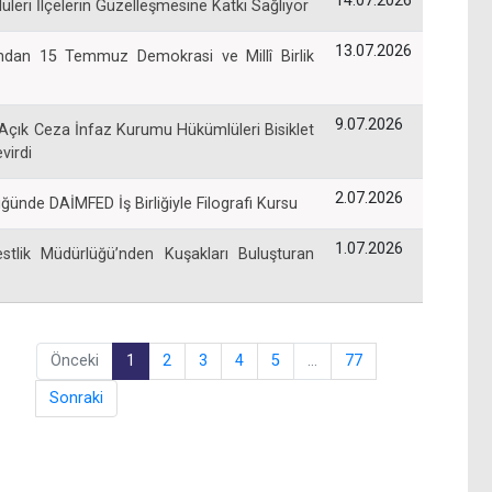
14.07.2026
leri İlçelerin Güzelleşmesine Katkı Sağlıyor
13.07.2026
dan 15 Temmuz Demokrasi ve Millî Birlik
9.07.2026
Açık Ceza İnfaz Kurumu Hükümlüleri Bisiklet
virdi
2.07.2026
ünde DAİMFED İş Birliğiyle Filografi Kursu
1.07.2026
stlik Müdürlüğü’nden Kuşakları Buluşturan
Önceki
1
2
3
4
5
…
77
Sonraki