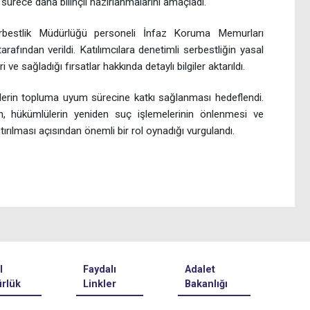
 sürece daha bilinçli hazırlanmalarını amaçladı.
rbestlik Müdürlüğü personeli İnfaz Koruma Memurları
fından verildi. Katılımcılara denetimli serbestliğin yasal
ve sağladığı fırsatlar hakkında detaylı bilgiler aktarıldı.
lülerin topluma uyum sürecine katkı sağlanması hedeflendi.
nin, hükümlülerin yeniden suç işlemelerinin önlenmesi ve
ırılması açısından önemli bir rol oynadığı vurgulandı.
l
Faydalı
Adalet
rlük
Linkler
Bakanlığı