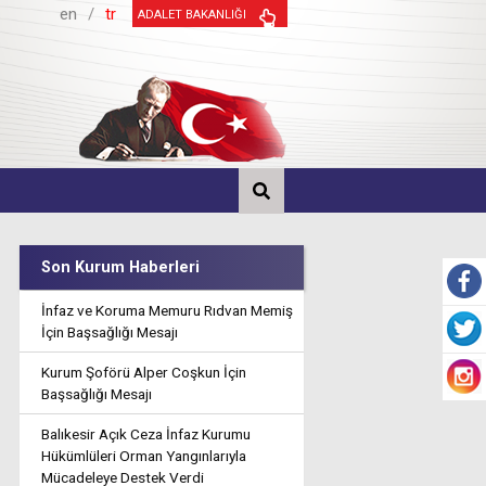
en
/
tr
ADALET BAKANLIĞI
Son Kurum Haberleri
İnfaz ve Koruma Memuru Rıdvan Memiş
İçin Başsağlığı Mesajı
Kurum Şoförü Alper Coşkun İçin
Başsağlığı Mesajı
Balıkesir Açık Ceza İnfaz Kurumu
Hükümlüleri Orman Yangınlarıyla
Mücadeleye Destek Verdi