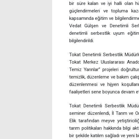
bir süre kalan ve iyi halli olan 
güçlendirmeleri ve topluma kaza
kapsamında eğitim ve bilgilendirme
Vedat Gülşen ve Denetimli Serb
denetimli serbestlik uyum eğitim
bilgilendirildi.
Tokat Denetimli Serbestlik Müdürlü
Tokat Merkez Uluslararası Anad
Temiz Yarınlar” projeleri doğrultu
temizlik, düzenleme ve bakım çalışm
düzenlenmesi ve hijyen koşulların
faaliyetleri sene boyunca devam etti
Tokat Denetimli Serbestlik Müdü
seminer düzenlendi, İl Tarım ve 
Elik tarafından meyve yetiştiricil
tarım politikaları hakkında bilgi a
bir şekilde katılım sağladı ve yeni bi