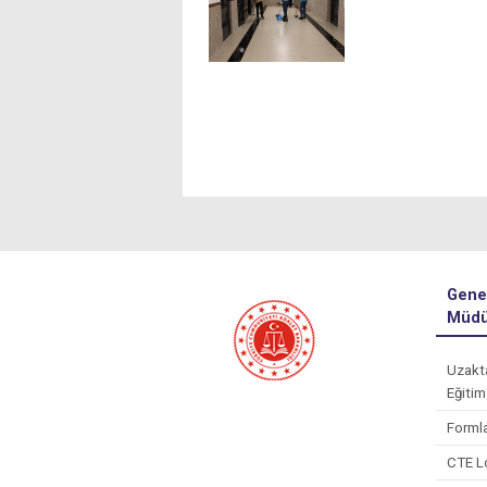
Gene
Müdü
Uzakt
Eğitim
Forml
CTE L