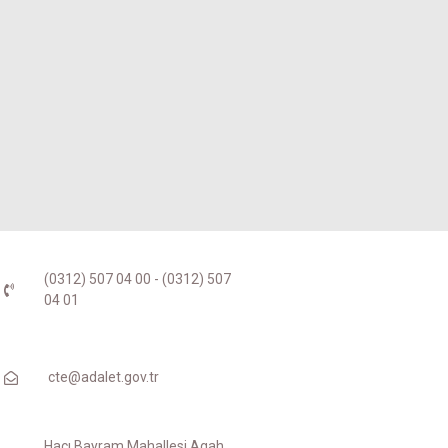
(0312) 507 04 00 - (0312) 507
04 01
cte@adalet.gov.tr
Hacı Bayram Mahallesi Agah