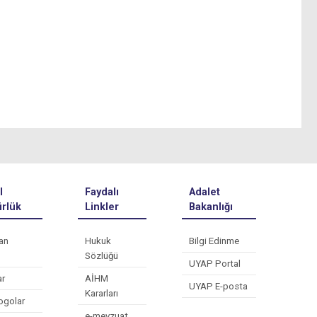
l
Faydalı
Adalet
rlük
Linkler
Bakanlığı
an
Hukuk
Bilgi Edinme
Sözlüğü
UYAP Portal
ar
AİHM
UYAP E-posta
Kararları
ogolar
e-mevzuat