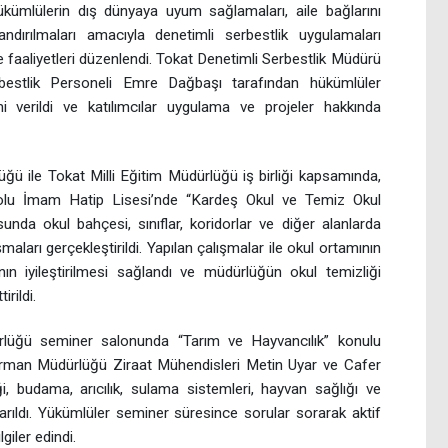
hükümlülerin dış dünyaya uyum sağlamaları, aile bağlarını
ndırılmaları amacıyla denetimli serbestlik uygulamaları
 faaliyetleri düzenlendi. Tokat Denetimli Serbestlik Müdürü
estlik Personeli Emre Dağbaşı tarafından hükümlüler
i verildi ve katılımcılar uygulama ve projeler hakkında
ğü ile Tokat Milli Eğitim Müdürlüğü iş birliği kapsamında,
olu İmam Hatip Lisesi’nde “Kardeş Okul ve Temiz Okul
sunda okul bahçesi, sınıflar, koridorlar ve diğer alanlarda
aları gerçekleştirildi. Yapılan çalışmalar ile okul ortamının
ın iyileştirilmesi sağlandı ve müdürlüğün okul temizliği
rildi.
rlüğü seminer salonunda “Tarım ve Hayvancılık” konulu
Orman Müdürlüğü Ziraat Mühendisleri Metin Uyar ve Cafer
iği, budama, arıcılık, sulama sistemleri, hayvan sağlığı ve
ktarıldı. Yükümlüler seminer süresince sorular sorarak aktif
lgiler edindi.