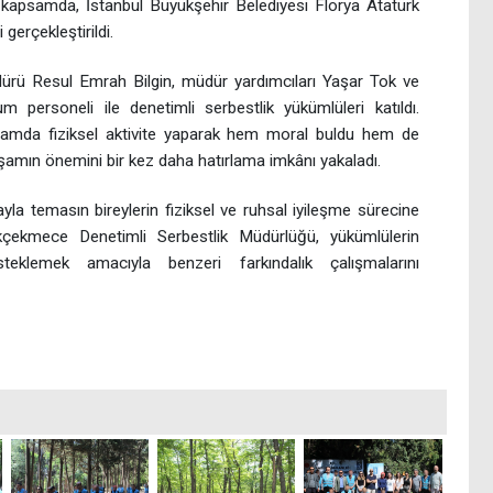
Bu kapsamda, İstanbul Büyükşehir Belediyesi Florya Atatürk
gerçekleştirildi.
dürü Resul Emrah Bilgin, müdür yardımcıları Yaşar Tok ve
 personeli ile denetimli serbestlik yükümlüleri katıldı.
ortamda fiziksel aktivite yaparak hem moral buldu hem de
aşamın önemini bir kez daha hatırlama imkânı yakaladı.
yla temasın bireylerin fiziksel ve ruhsal iyileşme sürecine
kçekmece Denetimli Serbestlik Müdürlüğü, yükümlülerin
eklemek amacıyla benzeri farkındalık çalışmalarını