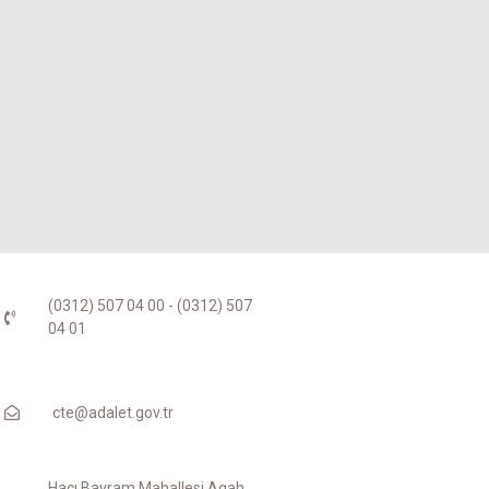
(0312) 507 04 00 - (0312) 507
04 01
cte@adalet.gov.tr
Hacı Bayram Mahallesi Agah