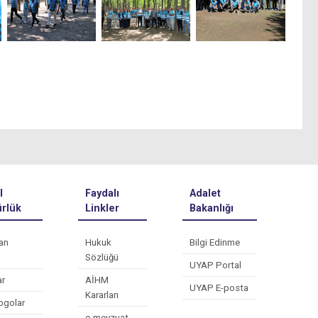
l
Faydalı
Adalet
rlük
Linkler
Bakanlığı
an
Hukuk
Bilgi Edinme
Sözlüğü
UYAP Portal
ar
AİHM
UYAP E-posta
Kararları
ogolar
e-mevzuat