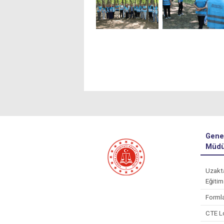
Gene
Müdü
Uzakt
Eğitim
Forml
CTE L