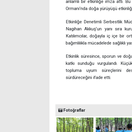
anlamlı bir etkinliğe imza attı. 
Ormanı’nda doğa yürüyüşü etkinliği 
Etkinliğe Denetimli Serbestlik Mü
Nagihan Akkuş’un yanı sıra kurum
Katılımcılar, doğayla iç içe bir 
bağımlılıkla mücadelede sağlıklı y
Etkinlik süresince, sporun ve doğa
katkı sunduğu vurgulandı. Küçü
topluma uyum süreçlerini dest
sürdüreceğini ifade etti.
Fotoğraflar