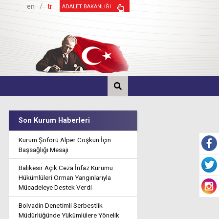
en
/
tr
ADALET BAKANLIĞI
Son Kurum Haberleri
Kurum Şoförü Alper Coşkun İçin
Başsağlığı Mesajı
Balıkesir Açık Ceza İnfaz Kurumu
Hükümlüleri Orman Yangınlarıyla
Mücadeleye Destek Verdi
Bolvadin Denetimli Serbestlik
Müdürlüğünde Yükümlülere Yönelik