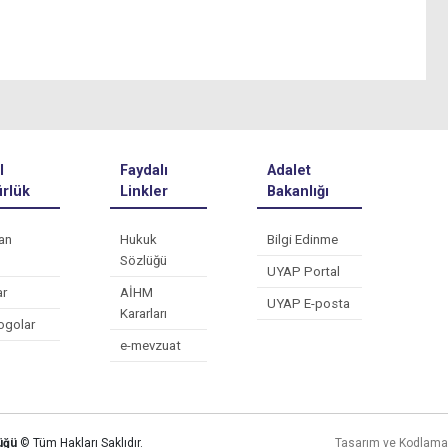
l
Faydalı
Adalet
rlük
Linkler
Bakanlığı
an
Hukuk
Bilgi Edinme
Sözlüğü
UYAP Portal
ar
AİHM
UYAP E-posta
Kararları
ogolar
e-mevzuat
lüğü
© Tüm Hakları Saklıdır.
Tasarım ve Kodlam