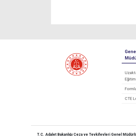
Gene
Müdü
Uzakt
Eğitim
Forml
CTE L
T.C. Adalet Bakanlığı Ceza ve Tevkifevleri Genel Müdür