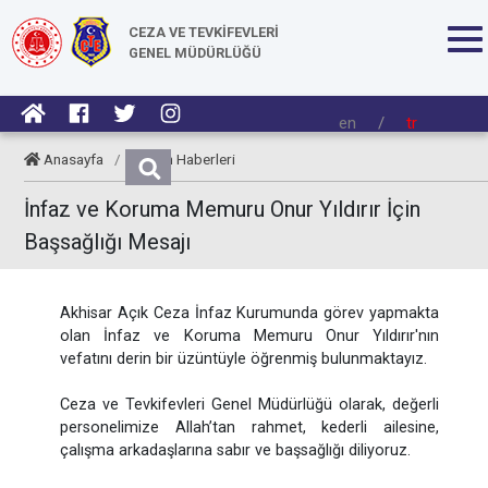
CEZA VE TEVKİFEVLERİ
GENEL MÜDÜRLÜĞÜ
en
/
tr
Anasayfa
/
Kurum Haberleri
İnfaz ve Koruma Memuru Onur Yıldırır İçin
Başsağlığı Mesajı
Akhisar Açık Ceza İnfaz Kurumunda görev yapmakta
olan İnfaz ve Koruma Memuru Onur Yıldırır'nın
vefatını derin bir üzüntüyle öğrenmiş bulunmaktayız.
Ceza ve Tevkifevleri Genel Müdürlüğü olarak, değerli
personelimize Allah’tan rahmet, kederli ailesine,
çalışma arkadaşlarına sabır ve başsağlığı diliyoruz.