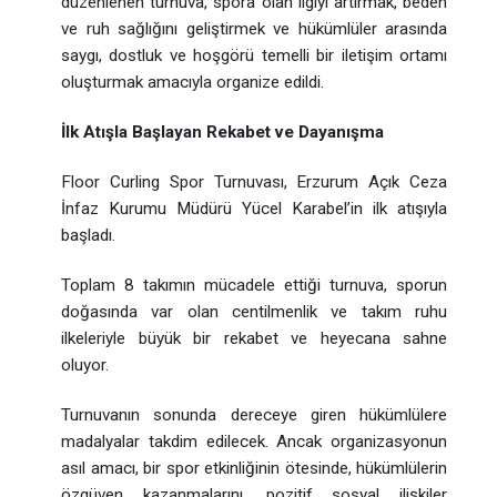
düzenlenen turnuva, spora olan ilgiyi artırmak, beden
ve ruh sağlığını geliştirmek ve hükümlüler arasında
saygı, dostluk ve hoşgörü temelli bir iletişim ortamı
oluşturmak amacıyla organize edildi.
İlk Atışla Başlayan Rekabet ve Dayanışma
Floor Curling Spor Turnuvası, Erzurum Açık Ceza
İnfaz Kurumu Müdürü Yücel Karabel’in ilk atışıyla
başladı.
Toplam 8 takımın mücadele ettiği turnuva, sporun
doğasında var olan centilmenlik ve takım ruhu
ilkeleriyle büyük bir rekabet ve heyecana sahne
oluyor.
Turnuvanın sonunda dereceye giren hükümlülere
madalyalar takdim edilecek. Ancak organizasyonun
asıl amacı, bir spor etkinliğinin ötesinde, hükümlülerin
özgüven kazanmalarını, pozitif sosyal ilişkiler