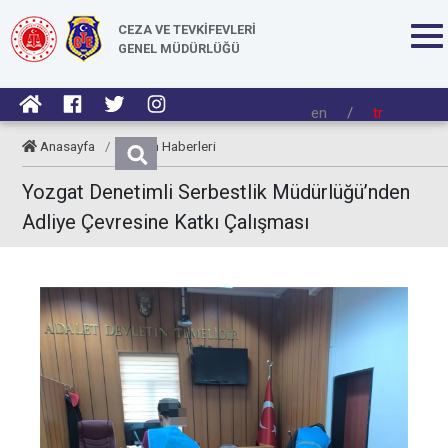
CEZA VE TEVKİFEVLERİ
GENEL MÜDÜRLÜĞÜ
en
/
tr
Anasayfa
/
Kurum Haberleri
Yozgat Denetimli Serbestlik Müdürlüğü’nden
Adliye Çevresine Katkı Çalışması