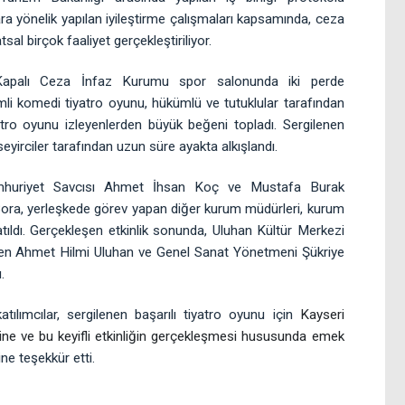
a yönelik yapılan iyileştirme çalışmaları kapsamında, ceza
sal birçok faaliyet gerçekleştiriliyor.
apalı Ceza İnfaz Kurumu spor salonunda iki perde
mli komedi tiyatro oyunu, hükümlü ve tutuklular tarafından
tro oyunu izleyenlerden büyük beğeni topladı. Sergilenen
eyirciler tarafından uzun süre ayakta alkışlandı.
umhuriyet Savcısı Ahmet İhsan Koç ve Mustafa Burak
ra, yerleşkede görev yapan diğer kurum müdürleri, kurum
tıldı.
Gerçekleşen etkinlik sonunda, Uluhan Kültür Merkezi
en Ahmet Hilmi Uluhan ve Genel Sanat Yönetmeni Şükriye
.
atılımcılar, sergilenen başarılı tiyatro oyunu için
Kayseri
bine ve bu keyifli etkinliğin gerçekleşmesi hususunda emek
e teşekkür etti.