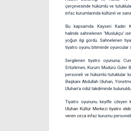
çerçevesinde hükümlü ve tutuklular
infaz kurumlarında kültürel ve sanat
Bu kapsamda Kayseri Kadın K
halinde sahnelenen ‘Muslukçu’ isi
yoğun ilgi gördü. Sahnelenen tiya
tiyatro oyunu bitiminde oyuncular s
Sergilenen tiyatro oyununa; C
Ertürkmen, Kurum Müdürü Güler Bo
personeli ve hükümlü-tutuklular ka
Başkanı Abdullah Uluhan, Yönetm
Uluhan’a ödül takdiminde bulunuldu
Tiyatro oyununu keyifle izleyen k
Uluhan Kültür Merkezi tiyatro eki
veren ceza infaz
kurumu personelin