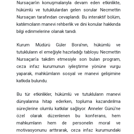
Nursaçan'ın konuşmalarıyla devam eden etkinlikte,
hükümlü ve tutuklulardan gelen sorular Necmettin
Nursaçan tarafından cevaplandı. Bu interaktif bölüm,
katılımcıların manevi rehberlik ve dini konular hakkında
bilgi edinmelerine olanak tanıdı.
Kurum Müdürü Güler Bora'nın, hükümlü ve
tutukluların el emeğiyle hazırladığı tabloyu Necmettin
Nursaçan'a takdim etmesiyle son bulan program,
ceza infaz kurumunun iyileştirme yönüne vurgu
yaparak, mahkûmların sosyal ve manevi gelişimine
katkıda bulundu.
Bu tür etkinlikler, hükümlü ve tutukluların manevi
dünyalarına hitap ederken, topluma kazandırılma
süreçlerine olumlu katkılar sağlıyor. Anneler Günü'ne
özel olarak düzenlenen bu konferans, hem
mahkumların hem de personelin moral ve
motivasyonunu arttırarak, ceza infaz kurumundaki