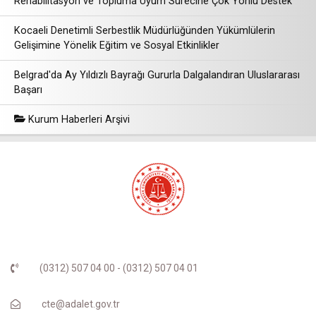
Rehabilitasyon ve Topluma Uyum Sürecine Çok Yönlü Destek
Kocaeli Denetimli Serbestlik Müdürlüğünden Yükümlülerin
Gelişimine Yönelik Eğitim ve Sosyal Etkinlikler
Belgrad'da Ay Yıldızlı Bayrağı Gururla Dalgalandıran Uluslararası
Başarı
Kurum Haberleri Arşivi
(0312) 507 04 00 - (0312) 507 04 01
cte@adalet.gov.tr