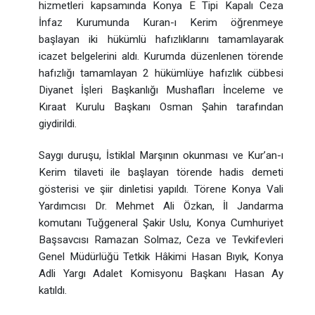
hizmetleri kapsamında Konya E Tipi Kapalı Ceza
İnfaz Kurumunda Kuran-ı Kerim öğrenmeye
başlayan iki hükümlü hafızlıklarını tamamlayarak
icazet belgelerini aldı. Kurumda düzenlenen törende
hafızlığı tamamlayan 2 hükümlüye hafızlık cübbesi
Diyanet İşleri Başkanlığı Mushafları İnceleme ve
Kıraat Kurulu Başkanı Osman Şahin tarafından
giydirildi.
Saygı duruşu, İstiklal Marşının okunması ve Kur’an-ı
Kerim tilaveti ile başlayan törende hadis demeti
gösterisi ve şiir dinletisi yapıldı. Törene Konya Vali
Yardımcısı Dr. Mehmet Ali Özkan, İl Jandarma
komutanı Tuğgeneral Şakir Uslu, Konya Cumhuriyet
Başsavcısı Ramazan Solmaz, Ceza ve Tevkifevleri
Genel Müdürlüğü Tetkik Hâkimi Hasan Bıyık, Konya
Adli Yargı Adalet Komisyonu Başkanı Hasan Ay
katıldı.