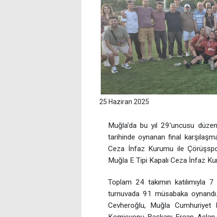
25 Haziran 2025
Muğla'da bu yıl 29'uncusu düzen
tarihinde oynanan final karşılaşm
Ceza İnfaz Kurumu ile Çörüşspor
Muğla E Tipi Kapalı Ceza İnfaz Ku
Toplam 24 takımın katılımıyla 7
turnuvada 91 müsabaka oynandı. F
Cevheroğlu, Muğla Cumhuriyet 
Komisyonu Başkanı Ercan Aslan, 