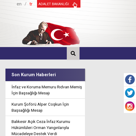
en
/
tr
ADALET BAKANLIĞI
Son Kurum Haberleri
İnfaz ve Koruma Memuru Rıdvan Memiş
İçin Başsağlığı Mesajı
Kurum Şoförü Alper Coşkun İçin
Başsağlığı Mesajı
Balıkesir Açık Ceza İnfaz Kurumu
Hükümlüleri Orman Yangınlarıyla
Mücadeleye Destek Verdi