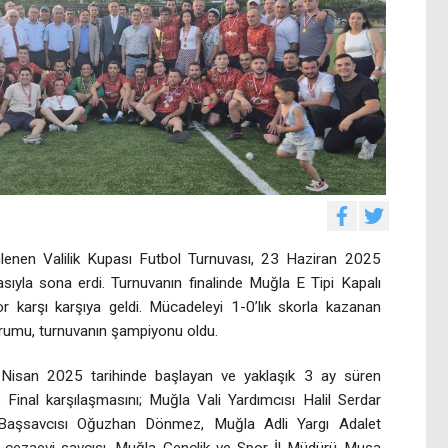
lenen Valilik Kupası Futbol Turnuvası, 23 Haziran 2025
asıyla sona erdi. Turnuvanın finalinde Muğla E Tipi Kapalı
 karşı karşıya geldi. Mücadeleyi 1-0’lık skorla kazanan
rumu, turnuvanın şampiyonu oldu.
 Nisan 2025 tarihinde başlayan ve yaklaşık 3 ay süren
inal karşılaşmasını; Muğla Vali Yardımcısı Halil Serdar
Başsavcısı Oğuzhan Dönmez, Muğla Adli Yargı Adalet
cezaevi savcısı, Muğla Gençlik ve Spor İl Müdürü Musa