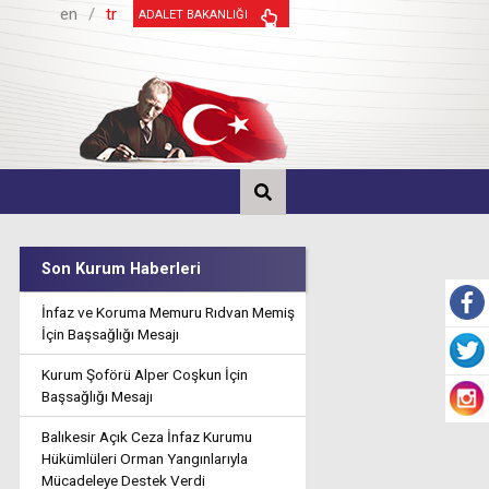
en
/
tr
ADALET BAKANLIĞI
Son Kurum Haberleri
İnfaz ve Koruma Memuru Rıdvan Memiş
İçin Başsağlığı Mesajı
Kurum Şoförü Alper Coşkun İçin
Başsağlığı Mesajı
Balıkesir Açık Ceza İnfaz Kurumu
Hükümlüleri Orman Yangınlarıyla
Mücadeleye Destek Verdi