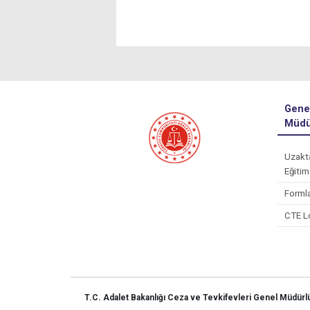
Gene
Müdü
Uzakt
Eğitim
Forml
CTE L
T.C. Adalet Bakanlığı Ceza ve Tevkifevleri Genel Müdür