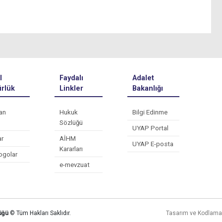
l
Faydalı
Adalet
rlük
Linkler
Bakanlığı
an
Hukuk
Bilgi Edinme
Sözlüğü
UYAP Portal
ar
AİHM
UYAP E-posta
Kararları
ogolar
e-mevzuat
lüğü
© Tüm Hakları Saklıdır.
Tasarım ve Kodlam