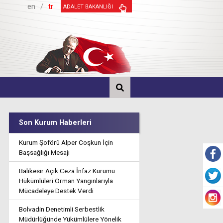
en
/
tr
ADALET BAKANLIĞI
Son Kurum Haberleri
Kurum Şoförü Alper Coşkun İçin
Başsağlığı Mesajı
Balıkesir Açık Ceza İnfaz Kurumu
Hükümlüleri Orman Yangınlarıyla
Mücadeleye Destek Verdi
Bolvadin Denetimli Serbestlik
Müdürlüğünde Yükümlülere Yönelik