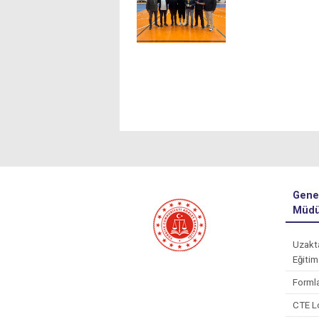
Gene
Müdü
Uzakt
Eğitim
Forml
CTE L