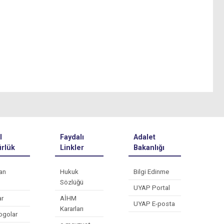
l
Faydalı
Adalet
rlük
Linkler
Bakanlığı
an
Hukuk
Bilgi Edinme
Sözlüğü
UYAP Portal
ar
AİHM
UYAP E-posta
Kararları
ogolar