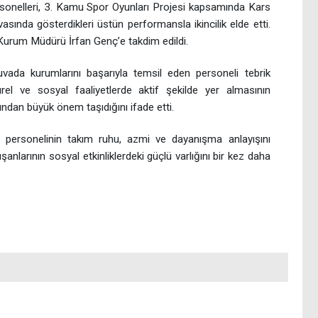
onelleri, 3. Kamu Spor Oyunları Projesi kapsamında Kars
asında gösterdikleri üstün performansla ikincilik elde etti.
urum Müdürü İrfan Genç’e takdim edildi.
ada kurumlarını başarıyla temsil eden personeli tebrik
türel ve sosyal faaliyetlerde aktif şekilde yer almasının
ından büyük önem taşıdığını ifade etti.
m personelinin takım ruhu, azmi ve dayanışma anlayışını
nlarının sosyal etkinliklerdeki güçlü varlığını bir kez daha