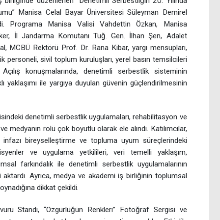
 birliğinde düzenlenen “Denetimli Serbestliğin 20. Yılında
orumu” Manisa Celal Bayar Üniversitesi Süleyman Demirel
ildi. Programa Manisa Valisi Vahdettin Özkan, Manisa
ker, İl Jandarma Komutanı Tuğ. Gen. İlhan Şen, Adalet
 MCBÜ Rektörü Prof. Dr. Rana Kibar, yargı mensupları,
 personeli, sivil toplum kuruluşları, yerel basın temsilcileri
. Açılış konuşmalarında, denetimli serbestlik sisteminin
ı yaklaşımı ile yargıya duyulan güvenin güçlendirilmesinin
sindeki denetimli serbestlik uygulamaları, rehabilitasyon ve
ı ve medyanın rolü çok boyutlu olarak ele alındı. Katılımcılar,
 infazı bireyselleştirme ve topluma uyum süreçlerindeki
isyenler ve uygulama yetkilileri, veri temelli yaklaşım,
umsal farkındalık ile denetimli serbestlik uygulamalarının
ğini aktardı. Ayrıca, medya ve akademi iş birliğinin toplumsal
 oynadığına dikkat çekildi.
ru Standı, “Özgürlüğün Renkleri” Fotoğraf Sergisi ve