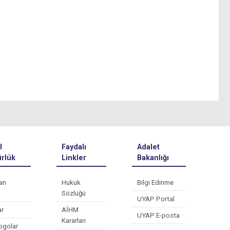
l
Faydalı
Adalet
rlük
Linkler
Bakanlığı
an
Hukuk
Bilgi Edinme
Sözlüğü
UYAP Portal
ar
AİHM
UYAP E-posta
Kararları
ogolar