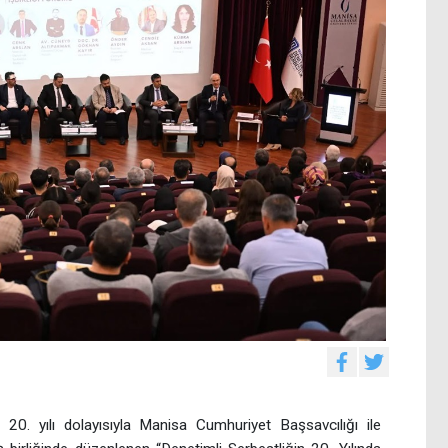
n 20. yılı dolayısıyla Manisa Cumhuriyet Başsavcılığı ile