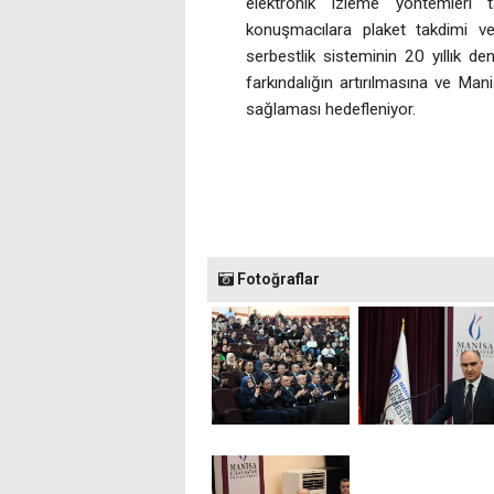
elektronik izleme yöntemleri tan
konuşmacılara plaket takdimi ve
serbestlik sisteminin 20 yıllık d
farkındalığın artırılmasına ve Ma
sağlaması hedefleniyor.
Fotoğraflar