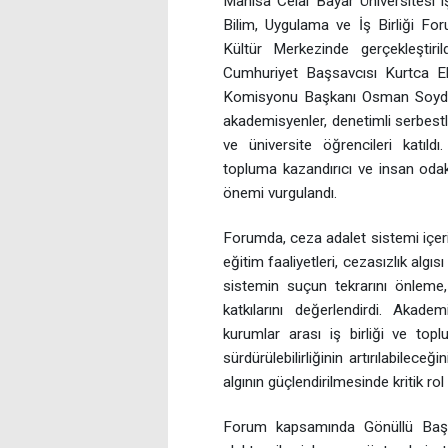
Manisa Celal Bayar Üniversitesi iş
Bilim, Uygulama ve İş Birliği F
Kültür Merkezinde gerçekleştir
Cumhuriyet Başsavcısı Kurtca E
Komisyonu Başkanı Osman Soydal,
akademisyenler, denetimli serbestlik
ve üniversite öğrencileri katıldı
topluma kazandırıcı ve insan odakl
önemi vurgulandı.
Forumda, ceza adalet sistemi içeri
eğitim faaliyetleri, cezasızlık algıs
sistemin suçun tekrarını önleme,
katkılarını değerlendirdi. Akadem
kurumlar arası iş birliği ve topl
sürdürülebilirliğinin artırılabilece
algının güçlendirilmesinde kritik rol
Forum kapsamında Gönüllü Başvu