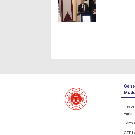
Gene
Müdü
Uzakt
Eğitim
Forml
CTE L