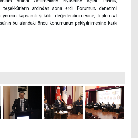
ıtım standı katılımcıların ziyaretine açıldı. Etkinlik,
 teşekkürlerin ardından sona erdi. Forumun, denetimli
eneyiminin kapsamlı şekilde değerlendirilmesine, toplumsal
nisa’nın bu alandaki öncü konumunun pekiştirilmesine katkı