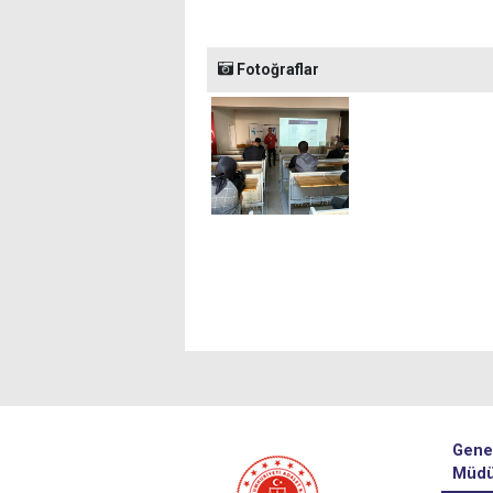
Fotoğraflar
Gene
Müdü