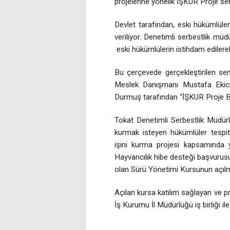
projelerine yönelik İŞKUR Proje se
Devlet tarafından, eski hükümlüler
veriliyor. Denetimli serbestlik müd
eski hükümlülerin istihdam edilere
Bu çerçevede gerçekleştirilen s
Meslek Danışmanı Mustafa Ekici
Durmuş tarafından “İŞKUR Proje Baş
Tokat Denetimli Serbestlik Müdürl
kurmak isteyen hükümlüler tespit
işini kurma projesi kapsamında y
Hayvancılık hibe desteği başvurusu
olan Sürü Yönetimi Kursunun açılma
Açılan kursa katılım sağlayan ve p
İş Kurumu İl Müdürlüğü iş birliği ile