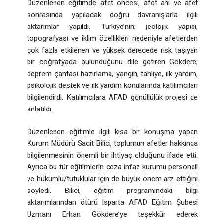
Düzenlenen eğitimde afet öncesi, afet anı ve afet
sonrasında yapılacak doğru davranışlarla ilgili
aktarımlar yapıldı. Türkiye’nin; jeolojik yapısı,
topografyası ve iklim özellikleri nedeniyle afetlerden
çok fazla etkilenen ve yüksek derecede risk taşıyan
bir coğrafyada bulunduğunu dile getiren Gökdere;
deprem çantası hazırlama, yangın, tahliye, ilk yardım,
psikolojik destek ve ilk yardım konularında katılımcıları
bilgilendirdi. Katılımcılara AFAD gönüllülük projesi de
anlatıldı.
Düzenlenen eğitimle ilgili kısa bir konuşma yapan
Kurum Müdürü Sacit Bilici, toplumun afetler hakkında
bilgilenmesinin önemli bir ihtiyaç olduğunu ifade etti.
Ayrıca bu tür eğitimlerin ceza infaz kurumu personeli
ve hükümlü/tutuklular için de büyük önem arz ettiğini
söyledi. Bilici, eğitim programındaki bilgi
aktarımlarından ötürü Isparta AFAD Eğitim Şubesi
Uzmanı Erhan Gökdere’ye teşekkür ederek