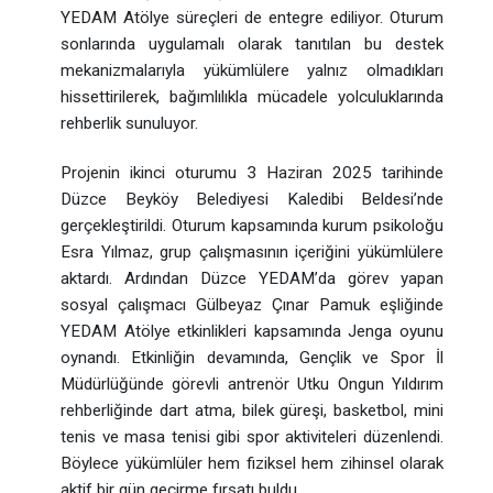
YEDAM Atölye süreçleri de entegre ediliyor. Oturum
sonlarında uygulamalı olarak tanıtılan bu destek
mekanizmalarıyla yükümlülere yalnız olmadıkları
hissettirilerek, bağımlılıkla mücadele yolculuklarında
rehberlik sunuluyor.
Projenin ikinci oturumu 3 Haziran 2025 tarihinde
Düzce Beyköy Belediyesi Kaledibi Beldesi’nde
gerçekleştirildi. Oturum kapsamında kurum psikoloğu
Esra Yılmaz, grup çalışmasının içeriğini yükümlülere
aktardı. Ardından Düzce YEDAM’da görev yapan
sosyal çalışmacı Gülbeyaz Çınar Pamuk eşliğinde
YEDAM Atölye etkinlikleri kapsamında Jenga oyunu
oynandı. Etkinliğin devamında, Gençlik ve Spor İl
Müdürlüğünde görevli antrenör Utku Ongun Yıldırım
rehberliğinde dart atma, bilek güreşi, basketbol, mini
tenis ve masa tenisi gibi spor aktiviteleri düzenlendi.
Böylece yükümlüler hem fiziksel hem zihinsel olarak
aktif bir gün geçirme fırsatı buldu.