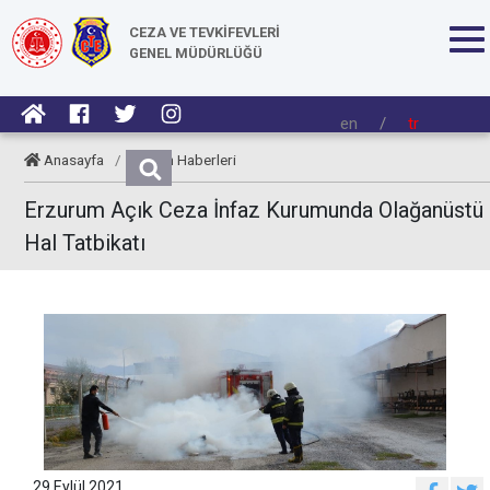
CEZA VE TEVKİFEVLERİ
GENEL MÜDÜRLÜĞÜ
en
/
tr
Anasayfa
/
Kurum Haberleri
Erzurum Açık Ceza İnfaz Kurumunda Olağanüstü
Hal Tatbikatı
29 Eylül 2021