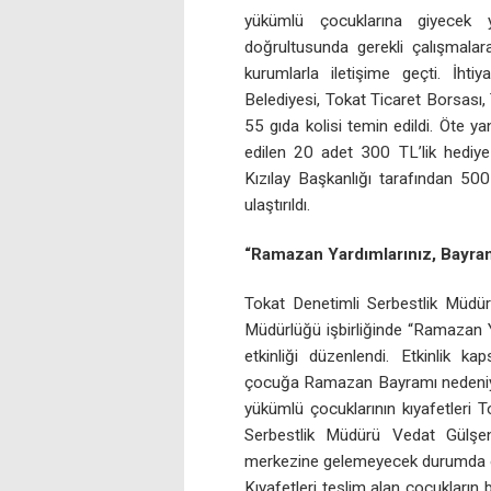
yükümlü çocuklarına giyecek 
doğrultusunda gerekli çalışmalar
kurumlarla iletişime geçti. İhti
Belediyesi, Tokat Ticaret Borsası
55 gıda kolisi temin edildi. Öte y
edilen 20 adet 300 TL’lik hediye 
Kızılay Başkanlığı tarafından 50
ulaştırıldı.
“Ramazan Yardımlarınız, Bayram
Tokat Denetimli Serbestlik Müd
Müdürlüğü işbirliğinde “Ramazan Y
etkinliği düzenlendi. Etkinlik 
çocuğa Ramazan Bayramı nedeniyle 
yükümlü çocuklarının kıyafetleri 
Serbestlik Müdürü Vedat Gülşen 
merkezine gelemeyecek durumda olan
Kıyafetleri teslim alan çocukların