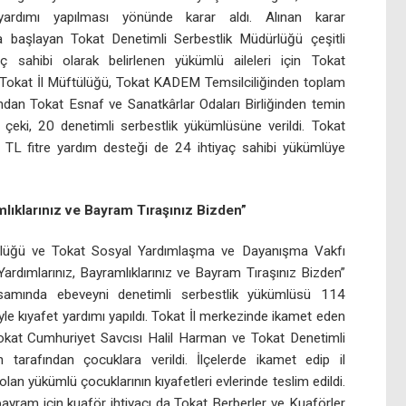
yardımı yapılması yönünde karar aldı. Alınan karar
a başlayan Tokat Denetimli Serbestlik Müdürlüğü çeşitli
yaç sahibi olarak belirlenen yükümlü aileleri için Tokat
, Tokat İl Müftülüğü, Tokat KADEM Temsilciliğinden toplam
andan Tokat Esnaf ve Sanatkârlar Odaları Birliğinden temin
çeki, 20 denetimli serbestlik yükümlüsüne verildi. Tokat
0 TL fitre yardım desteği de 24 ihtiyaç sahibi yükümlüye
lıklarınız ve Bayram Tıraşınız Bizden”
ürlüğü ve Tokat Sosyal Yardımlaşma ve Dayanışma Vakfı
ardımlarınız, Bayramlıklarınız ve Bayram Tıraşınız Bizden”
kapsamında ebeveyni denetimli serbestlik yükümlüsü 114
kıyafet yardımı yapıldı. Tokat İl merkezinde ikamet eden
Tokat Cumhuriyet Savcısı Halil Harman ve Tokat Denetimli
tarafından çocuklara verildi. İlçelerde ikamet edip il
 yükümlü çocuklarının kıyafetleri evlerinde teslim edildi.
 bayram için kuaför ihtiyacı da Tokat Berberler ve Kuaförler