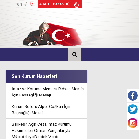
en
/
tr
ADALET BAKANLIĞI
Son Kurum Haberleri
İnfaz ve Koruma Memuru Rıdvan Memiş
İçin Başsağlığı Mesajı
Kurum Şoförü Alper Coşkun İçin
Başsağlığı Mesajı
Balıkesir Açık Ceza İnfaz Kurumu
Hükümlüleri Orman Yangınlarıyla
Mücadeleye Destek Verdi