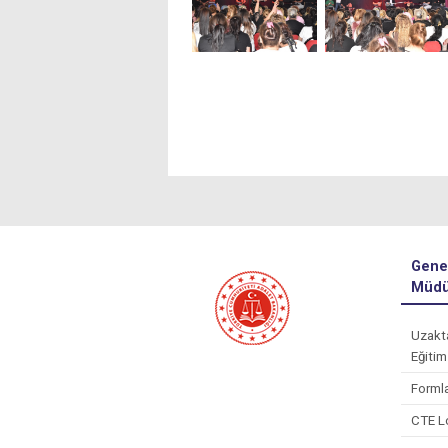
Gene
Müdü
Uzakt
Eğitim
Forml
CTE L