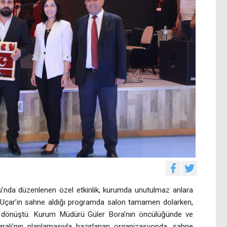
’nda düzenlenen özel etkinlik, kurumda unutulmaz anlara
r Uçar’ın sahne aldığı programda salon tamamen dolarken,
ne dönüştü. Kurum Müdürü Güler Bora’nın öncülüğünde ve
alı’nın planlamasıyla hazırlanan organizasyonda, sahne