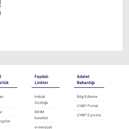
l
Faydalı
Adalet
rlük
Linkler
Bakanlığı
an
Hukuk
Bilgi Edinme
Sözlüğü
UYAP Portal
ar
AİHM
UYAP E-posta
Kararları
ogolar
e-mevzuat