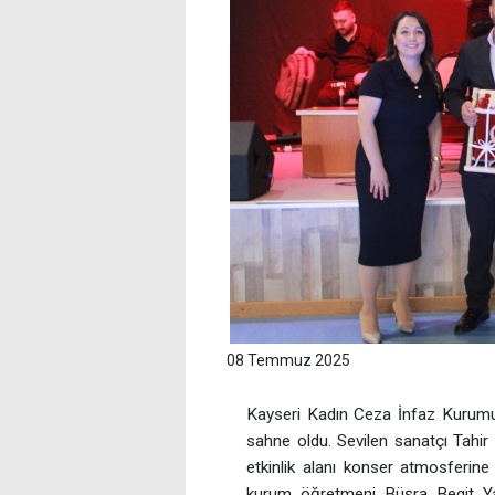
08 Temmuz 2025
Kayseri Kadın Ceza İnfaz Kurumu
sahne oldu. Sevilen sanatçı Tahi
etkinlik alanı konser atmosferi
kurum öğretmeni Büşra Begit Yar