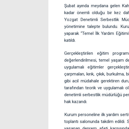
Şubat ayında meydana gelen Kahr
kadar önemli olduğu bir kez dah
Yozgat Denetimli Serbestlik Müd
yönetimine talepte bulundu. Kuru
yaparak “Temel İlk Yardım Eğitim
katıldı.
Gerçekleştirilen eğitim progra
değerlendirilmesi, temel yaşam des
uygulamalı eğitimler gerçekleşt
çarpmaları, kırık, çıkık, burkulma,
gibi acil müdahale gerektiren dur
tarafından teorik ve uygulamalı ol
denetimli serbestlik müdürlüğü per
hak kazandı.
Kurum personeline ilk yardım sert
toplantı salonunda takdim edildi.
yaşanan deprem afeti karşısında