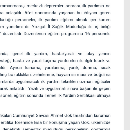
amanmaraş merkezli depremler sonrası, ilk yardımın ne
a anlaşıldı. Afet sonrasında yaşanan bu ihtiyacı gören
ürlüğü personelin, ilk yardım eğitimi almak için kurum
m yönetimi de Yozgat İl Sağlık Müdürlüğü ile iş birliği
i” düzenledi. Düzenlenen eğitim programına 16 personele
mında; genel ilk yardım, hasta/yaralı ve olay yerinin
teği, hasta ve yaralı taşıma yöntemleri ile ilgili teorik ve
irildi. Ayrıca kanama, yaralanma, yanık, donma, sıcak
 bilinç bozuklukları, zehirlenme, hayvan ısırması ve boğulma
umlarda uygulanacak ilk yardım teknikleri uzman eğiticiler
arak anlatıldı. Yazılı ve uygulamalı sınavı başarı ile geçen
soneli, eğitim sonunda Temel İlk Yardım Sertifikası almaya
ifikaları Cumhuriyet Savcısı Ahmet Gök tarafından kurumun
 Sertifika töreninde kısa bir konuşma yapan Gök, ülkemizde
 denetimli serbestlik müdürlüğü personelinin göstermiş