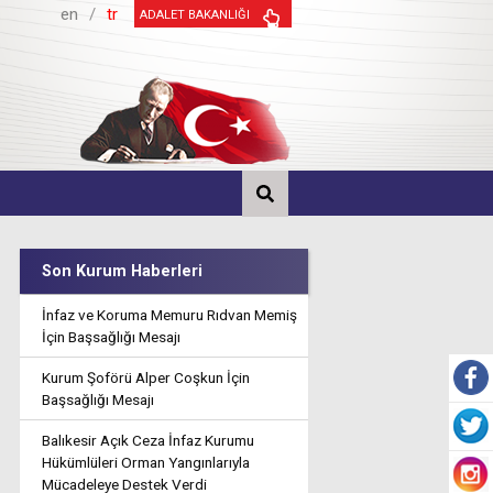
en
/
tr
ADALET BAKANLIĞI
Son Kurum Haberleri
İnfaz ve Koruma Memuru Rıdvan Memiş
İçin Başsağlığı Mesajı
Kurum Şoförü Alper Coşkun İçin
Başsağlığı Mesajı
Balıkesir Açık Ceza İnfaz Kurumu
Hükümlüleri Orman Yangınlarıyla
Mücadeleye Destek Verdi