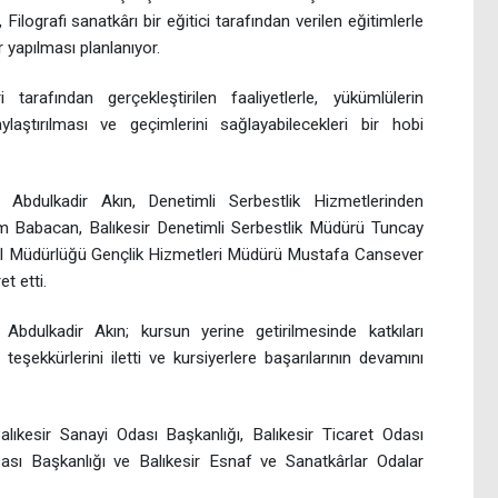
 Filografi sanatkârı bir eğitici tarafından verilen eğitimlerle
r yapılması planlanıyor.
 tarafından gerçekleştirilen faaliyetlerle, yükümlülerin
laştırılması ve geçimlerini sağlayabilecekleri bir hobi
 Abdulkadir Akın, Denetimli Serbestlik Hizmetlerinden
 Babacan, Balıkesir Denetimli Serbestlik Müdürü Tuncay
r İl Müdürlüğü Gençlik Hizmetleri Müdürü Mustafa Cansever
t etti.
Abdulkadir Akın; kursun yerine getirilmesinde katkıları
şekkürlerini iletti ve kursiyerlere başarılarının devamını
lıkesir Sanayi Odası Başkanlığı, Balıkesir Ticaret Odası
sası Başkanlığı ve Balıkesir Esnaf ve Sanatkârlar Odalar