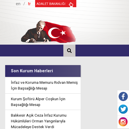
en
/
tr
ADALET BAKANLIĞI
Son Kurum Haberleri
İnfaz ve Koruma Memuru Rıdvan Memiş
İçin Başsağlığı Mesajı
Kurum Şoförü Alper Coşkun İçin
Başsağlığı Mesajı
Balıkesir Açık Ceza İnfaz Kurumu
Hükümlüleri Orman Yangınlarıyla
Mücadeleye Destek Verdi