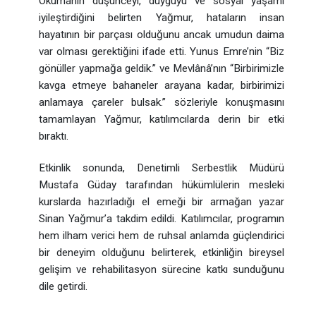
Okumanın düşünceyi, duyguyu ve sosyal yaşamı
iyileştirdiğini belirten Yağmur, hataların insan
hayatının bir parçası olduğunu ancak umudun daima
var olması gerektiğini ifade etti. Yunus Emre’nin “Biz
gönüller yapmağa geldik.” ve Mevlânâ’nın “Birbirimizle
kavga etmeye bahaneler arayana kadar, birbirimizi
anlamaya çareler bulsak.” sözleriyle konuşmasını
tamamlayan Yağmur, katılımcılarda derin bir etki
bıraktı.
Etkinlik sonunda, Denetimli Serbestlik Müdürü
Mustafa Güday tarafından hükümlülerin mesleki
kurslarda hazırladığı el emeği bir armağan yazar
Sinan Yağmur’a takdim edildi. Katılımcılar, programın
hem ilham verici hem de ruhsal anlamda güçlendirici
bir deneyim olduğunu belirterek, etkinliğin bireysel
gelişim ve rehabilitasyon sürecine katkı sunduğunu
dile getirdi.