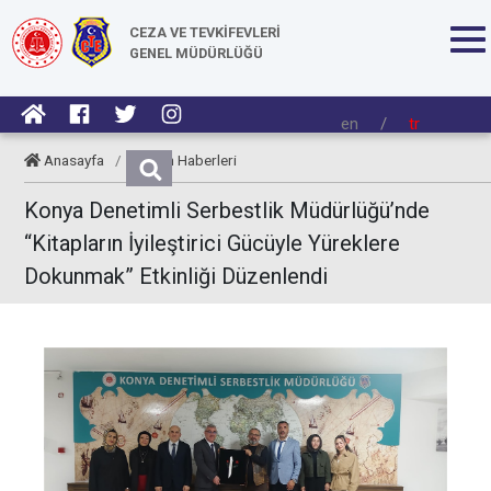
CEZA VE TEVKİFEVLERİ
GENEL MÜDÜRLÜĞÜ
en
/
tr
Anasayfa
/
Kurum Haberleri
Konya Denetimli Serbestlik Müdürlüğü’nde
“Kitapların İyileştirici Gücüyle Yüreklere
Dokunmak” Etkinliği Düzenlendi