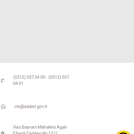
(0312) 507 04 00 - (0312) 507
04 01
cte@adalet.gov.tr
Hacı Bayram Mahallesi Agah
Efendi Caddesi No:12/1