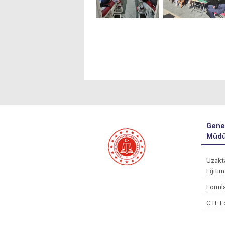
Gene
Müdü
Uzakt
Eğitim
Forml
CTE L