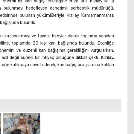
 önemli bir kan bağışı etkinliğine imza attı. Kızılay ile iş
ıda bulunmayı hedefleyen denetimli serbestlik müdürlüğü,
 tedbirinde bulunan yükümlüleriyle Kızılay Kahramanmaraş
 bağışında bulundu.
kazandırmayı ve faydalı bireyler olarak topluma yeniden
nlikte, toplamda 20 kişi kan bağışında bulundu. Etkinliğe
önemini ve düzenli kan bağışının gerekliliğini vurgularken,
 acil değil sürekli bir ihtiyaç olduğuna dikkat çekti. Kızılay,
desteğe katılmaya davet ederek, kan bağış programına katılan