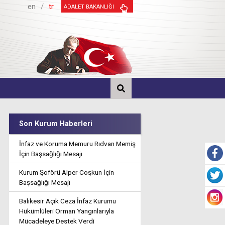
en
/
tr
ADALET BAKANLIĞI
Son Kurum Haberleri
İnfaz ve Koruma Memuru Rıdvan Memiş
İçin Başsağlığı Mesajı
Kurum Şoförü Alper Coşkun İçin
Başsağlığı Mesajı
Balıkesir Açık Ceza İnfaz Kurumu
Hükümlüleri Orman Yangınlarıyla
Mücadeleye Destek Verdi