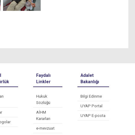
l
Faydalı
Adalet
rlük
Linkler
Bakanlığı
an
Hukuk
Bilgi Edinme
Sözlüğü
UYAP Portal
ar
AİHM
UYAP E-posta
Kararları
ogolar
e-mevzuat